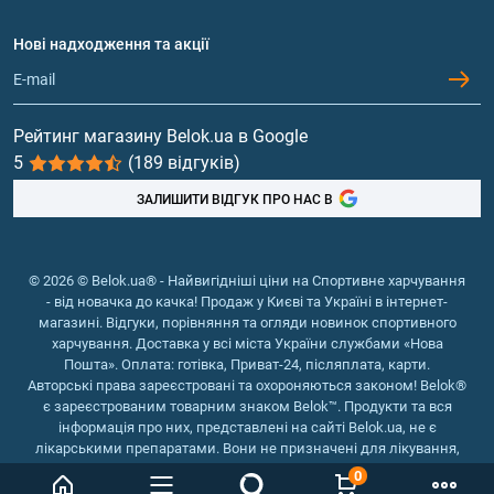
Договір приєднання
Питання та відповіді
Протеїн
Нові надходження та акції
Обмін та повернення
Контакти та адреси магазинів
Гейнери
Вітаміни та мінерали
Рейтинг магазину Belok.ua в Google
5
(189 відгуків)
Риб'ячий жир, жирні кислоти
ЗАЛИШИТИ ВІДГУК ПРО НАС В
© 2026 © Belok.ua® - Найвигідніші ціни на Спортивне харчування
- від новачка до качка! Продаж у Києві та Україні в інтернет-
магазині. Відгуки, порівняння та огляди новинок спортивного
харчування. Доставка у всі міста України службами «Нова
Пошта». Оплата: готівка, Приват-24, післяплата, карти.
Авторські права зареєстровані та охороняються законом! Belok®
є зареєстрованим товарним знаком Belok™. Продукти та вся
інформація про них, представлені на сайті Belok.ua, не є
лікарськими препаратами. Вони не призначені для лікування,
зняття симптомів та запобігання хворобам.
0
Інтернет магазин Belok.ua
››
Інтернет магазин спортивного