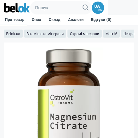
UA
RU
Про товар
Опис
Склад
Аналоги
Відгуки (0)
Belok.ua
Вітаміни та мінерали
Окремі мінерали
Магній
Цитрат