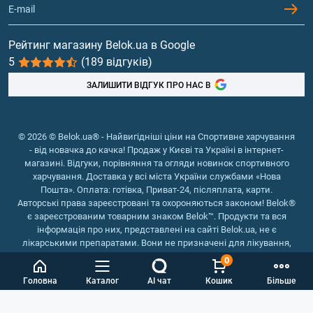
Гейнери
Вітаміни та мінерали
Рейтинг магазину Belok.ua в Google
5
(189 відгуків)
Риб'ячий жир, жирні кислоти
ЗАЛИШИТИ ВІДГУК ПРО НАС В
© 2026 © Belok.ua® - Найвигідніші ціни на Спортивне харчування
- від новачка до качка! Продаж у Києві та Україні в інтернет-
магазині. Відгуки, порівняння та огляди новинок спортивного
харчування. Доставка у всі міста України службами «Нова
Пошта». Оплата: готівка, Приват-24, післяплата, карти.
Авторські права зареєстровані та охороняються законом! Belok®
є зареєстрованим товарним знаком Belok™. Продукти та вся
інформація про них, представлені на сайті Belok.ua, не є
лікарськими препаратами. Вони не призначені для лікування,
зняття симптомів та запобігання хворобам.
0
Інтернет магазин Belok.ua
››
Інтернет магазин спортивного
Головна
Каталог
AI чат
Кошик
Більше
харчування