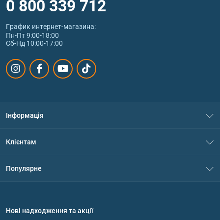
0 800 339 712
График интернет‑магазина:
Пн-Пт 9:00-18:00
Сб-Нд 10:00-17:00
Інформація
Про нас
Клієнтам
Контакти
Система знижок
Популярне
Політика конфіденційності
Доставка і оплата
Амінокислоти
Договір приєднання
Питання та відповіді
Протеїн
Нові надходження та акції
Обмін та повернення
Контакти та адреси магазинів