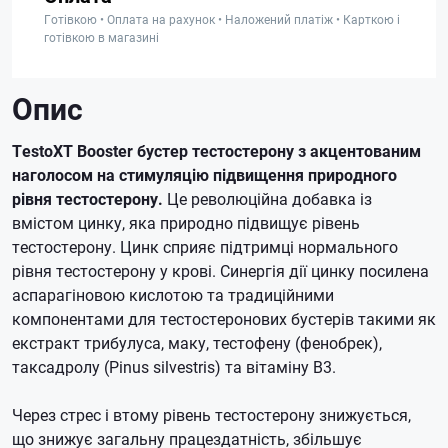
Готівкою • Оплата на рахунок • Наложений платіж • Карткою і
готівкою в магазині
Опис
TestoXT Booster бустер тестостерону з акцентованим
наголосом на стимуляцію підвищення природного
рівня тестостерону.
Це революційна добавка із
вмістом цинку, яка природно підвищує рівень
тестостерону.
Цинк сприяє підтримці нормального
рівня тестостерону у крові.
Синергія дії цинку посилена
аспарагіновою кислотою та традиційними
компонентами для тестостеронових бустерів такими як
екстракт трибулуса, маку, тестофену (фенобрек),
таксадролу (Pinus silvestris) та вітаміну B3.
Через стрес і втому рівень тестостерону знижується,
що знижує загальну працездатність, збільшує