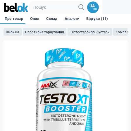
UA
RU
Про товар
Опис
Склад
Аналоги
Відгуки (11)
Belok.ua
Спортивне харчування
Тестостеронові бустери
Комплекс