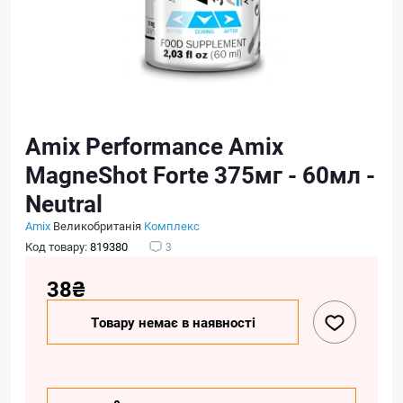
Amix Performance Amix
MagneShot Forte 375мг - 60мл -
Neutral
Amix
Великобританія
Комплекс
Код товару:
819380
3
38₴
Товару немає в наявності