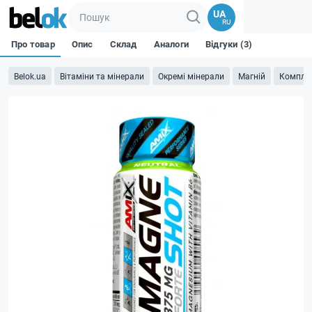
UA
RU
Про товар
Опис
Склад
Аналоги
Відгуки (3)
Belok.ua
Вітаміни та мінерали
Окремі мінерали
Магній
Компле