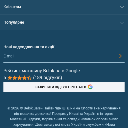
Про нас
Клієнтам
Контакти
Система знижок
Популярне
Політика конфіденційності
Доставка і оплата
Амінокислоти
Договір приєднання
Питання та відповіді
Протеїн
Нові надходження та акції
Обмін та повернення
Контакти та адреси магазинів
Гейнери
Вітаміни та мінерали
Рейтинг магазину Belok.ua в Google
5
(189 відгуків)
Риб'ячий жир, жирні кислоти
ЗАЛИШИТИ ВІДГУК ПРО НАС В
© 2026 © Belok.ua® - Найвигідніші ціни на Спортивне харчування
- від новачка до качка! Продаж у Києві та Україні в інтернет-
магазині. Відгуки, порівняння та огляди новинок спортивного
харчування. Доставка у всі міста України службами «Нова