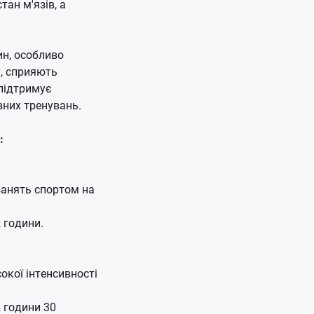
ан м'язів, а
ин, особливо
у, сприяють
підтримує
сивних тренувань.
:
занять спортом на
 години.
окої інтенсивності
2 години 30