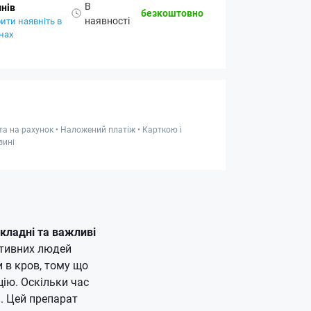
В
нів
безкоштовно
наявності
ити наявніть в
нах
та на рахунок • Наложений платіж • Карткою і
зині
 складні та важливі
ртивних людей
 в кров, тому що
цію.
Оскільки час
м.
Цей препарат