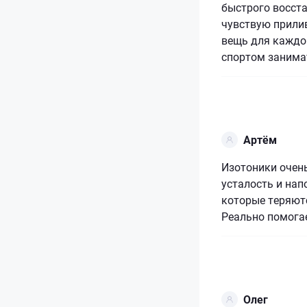
быстрого восста
чувствую прилив
вещь для каждог
спортом занима
Артём
Изотоники очен
усталость и на
которые теряютс
Реально помогае
Олег