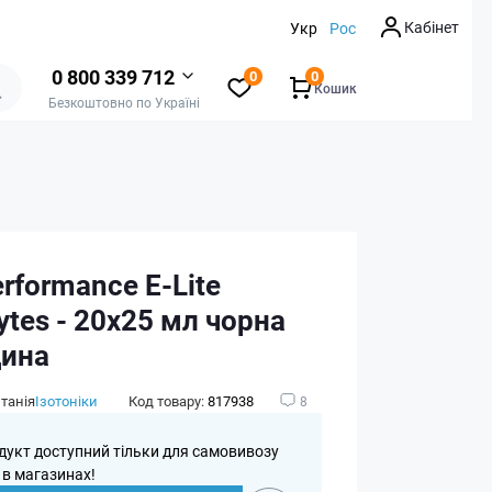
Кабінет
Укр
Рос
0 800 339 712
0
0
Кошик
Безкоштовно по Україні
rformance E-Lite
lytes - 20x25 мл чорна
ина
танія
Ізотоніки
Код товару:
817938
8
дукт доступний тільки для самовивозу
 в магазинах!