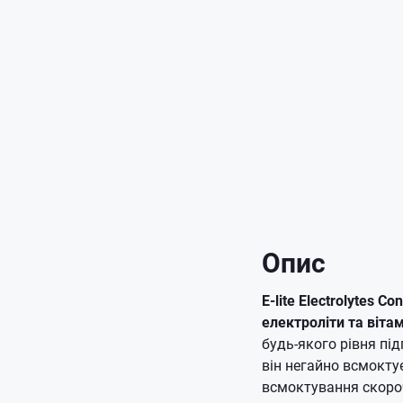
Опис
E-lite Electrolytes 
електроліти та віта
будь-якого рівня пі
він негайно всмокту
всмоктування скоро