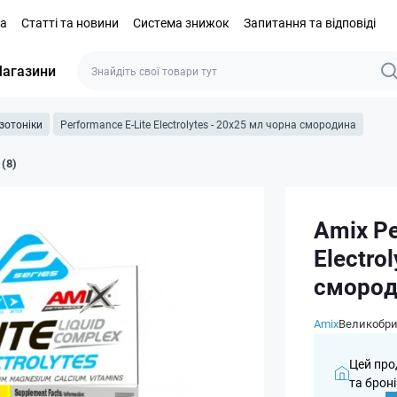
та
Статті та новини
Система знижок
Запитання та відповіді
агазини
Ізотоніки
Performance E-Lite Electrolytes - 20x25 мл чорна смородина
 (8)
Amix Pe
Electro
смород
Amix
Великобри
Цей про
та броні