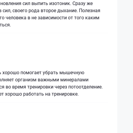
новления сил выпить изотоник. Сразу же
 сил, своего рода второе дыхание. Полезная
о человека в не зависимости от того каким
ться.
ь хорошо помогает убрать мышечную
полняет организм важными минералами
я во время тренировки через потоотделение.
т хорошо работать на тренировке.