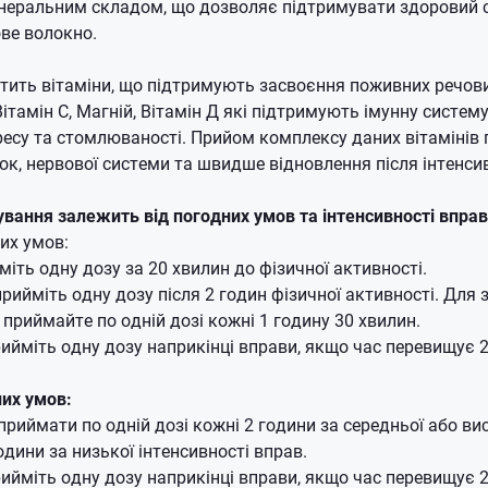
еральним складом, що дозволяє підтримувати здоровий ст
ове волокно.
тить вітаміни, що підтримують засвоєння поживних речов
Вітамін С, Магній, Вітамін Д які підтримують імунну систем
ресу та стомлюваності.
Прийом комплексу даних вітамінів 
істок, нервової системи та швидше відновлення після інтен
ання залежить від погодних умов та інтенсивності вправ
их умов:
іть одну дозу за 20 хвилин до фізичної активності.
рийміть одну дозу після 2 годин фізичної активності.
Для 
 приймайте по одній дозі кожні 1 годину 30 хвилин.
рийміть одну дозу наприкінці вправи, якщо час перевищує 2
их умов:
приймати по одній дозі кожні 2 години за середньої або вис
одини за низької інтенсивності вправ.
рийміть одну дозу наприкінці вправи, якщо час перевищує 