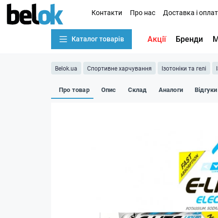
Контакти
Про нас
Доставка і опла
Акції
Бренди
М
Каталог товарів
Belok.ua
Спортивне харчування
Ізотоніки та гелі
Про товар
Опис
Склад
Аналоги
Відгуки