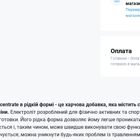
магази
Перевір
магази
Оплата
Готівкою • Опла
готівкою в мага
Concentrate в рідкій формі - це харчова добавка, яка містить
міни.
Електроліт розроблений для фізично активних та спо
дготовки.
Його рідка форма дозволяє йому легше проникати
ється і, таким чином, може швидше виконувати свою функ
чується, можна уникнути будь-яких проблем із травлення