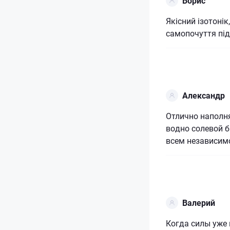
Борис
Якісний ізотоні
самопочуття під
Александр
Отлично наполн
водно солевой 
всем независимо
Валерий
Когда силы уже 