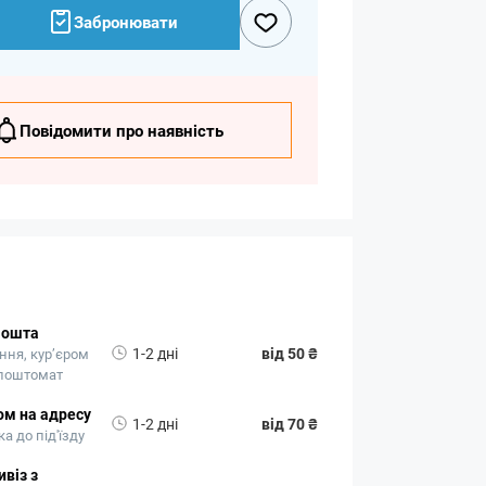
Забронювати
Повідомити про наявність
Пошта
1-2 дні
від 50 ₴
ння, кур’єром
 поштомат
ом на адресу
1-2 дні
від 70 ₴
а до під'їзду
віз з