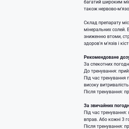
багатий широким мін
також нервово-м'яз
Склад препарату міс
мінеральних солей.
зниженню втоми, ст
здоров'я м'язів і к
Рекомендоване дозув
За спекотних погодн
До тренування: прийм
Під час тренування п
високу витривалість
Після тренування: п
За звичайних погодн
Під час тренування: 
вправ.
Або кожні 3 г
Після тренування: п