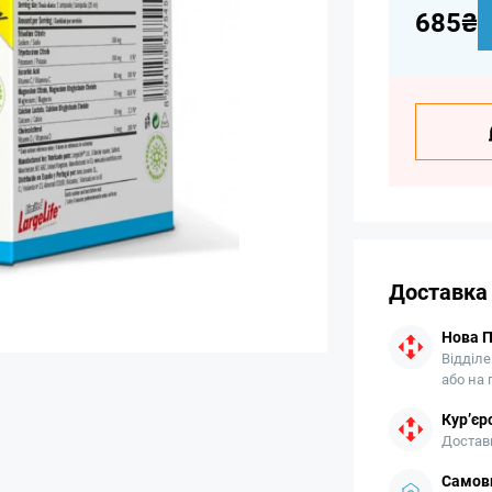
685₴
Доставка
Нова 
Відділе
або на
Кур’єр
Доставк
Самови