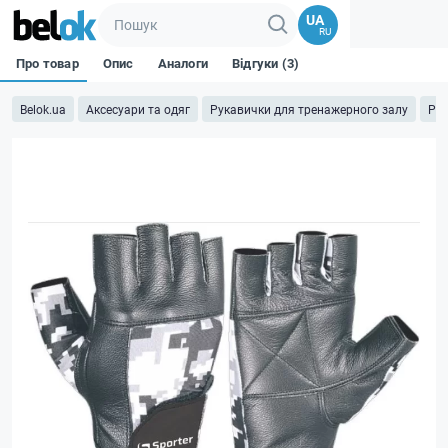
UA
RU
Про товар
Опис
Аналоги
Відгуки (3)
Belok.ua
Аксесуари та одяг
Рукавички для тренажерного залу
Рук