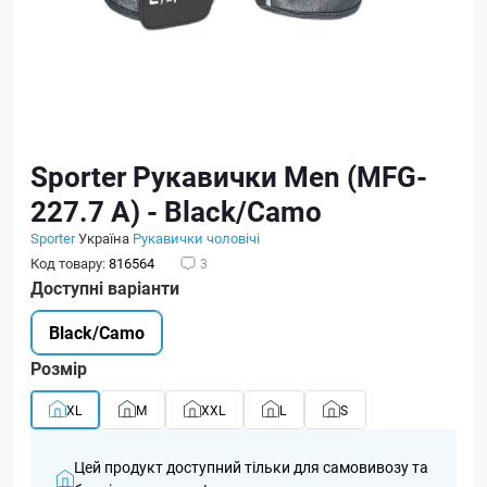
Sporter Рукавички Men (MFG-
227.7 A) - Black/Camo
Sporter
Україна
Рукавички чоловічі
Код товару:
816564
3
Доступні варіанти
Black/Camo
Розмір
XL
M
XXL
L
S
Цей продукт доступний тільки для самовивозу та