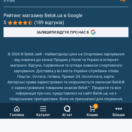
Гейнери
Вітаміни та мінерали
Рейтинг магазину Belok.ua в Google
5
(189 відгуків)
Риб'ячий жир, жирні кислоти
ЗАЛИШИТИ ВІДГУК ПРО НАС В
© 2026 © Belok.ua® - Найвигідніші ціни на Спортивне харчування
- від новачка до качка! Продаж у Києві та Україні в інтернет-
магазині. Відгуки, порівняння та огляди новинок спортивного
харчування. Доставка у всі міста України службами «Нова
Пошта». Оплата: готівка, Приват-24, післяплата, карти.
Авторські права зареєстровані та охороняються законом! Belok®
є зареєстрованим товарним знаком Belok™. Продукти та вся
інформація про них, представлені на сайті Belok.ua, не є
лікарськими препаратами. Вони не призначені для лікування,
зняття симптомів та запобігання хворобам.
0
Інтернет магазин Belok.ua
››
Інтернет магазин спортивного
Головна
Каталог
AI чат
Кошик
Більше
харчування