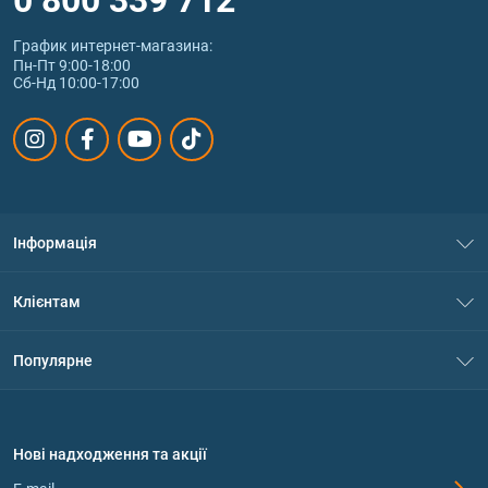
График интернет‑магазина:
Пн-Пт 9:00-18:00
Сб-Нд 10:00-17:00
Інформація
Про нас
Клієнтам
Контакти
Система знижок
Популярне
Політика конфіденційності
Доставка і оплата
Амінокислоти
Договір приєднання
Питання та відповіді
Протеїн
Нові надходження та акції
Обмін та повернення
Контакти та адреси магазинів