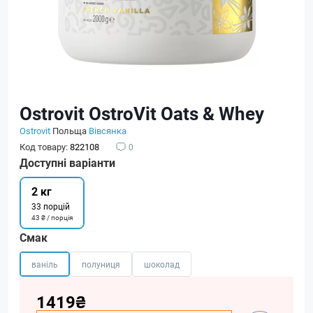
Ostrovit OstroVit Oats & Whey
Ostrovit
Польща
Вівсянка
Код товару:
822108
0
Доступні варіанти
2 кг
33 порцій
43 ₴ / порція
Смак
ваніль
полуниця
шоколад
1419₴