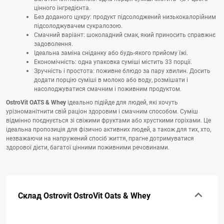
цінного інгредієнта.
Без доданого цукру: продукт підсолоджений низькокалорійним
підсолоджувачем сукралозою.
Смачний варіант: шоколадний смак, який приносить справжнє
задоволення.
Ідеальна заміна сніданку або будь-якого прийому їжі.
Економічність: одна упаковка суміші містить 33 порції.
Зручність і простота: поживне блюдо за пару хвилин. Досить
додати порцію суміші в молоко або воду, розмішати і
насолоджуватися смачним і поживним продуктом.
OstroVit OATS & Whey
ідеально підійде для людей, які хочуть
урізноманітнити свій раціон здоровим і смачним способом. Суміш
відмінно поєднується зі свіжими фруктами або хрусткими горіхами. Це
ідеальна пропозиція для фізично активних людей, а також для тих, хто,
незважаючи на напружений спосіб життя, прагне дотримуватися
здорової дієти, багатої цінними поживними речовинами.
Склад Ostrovit OstroVit Oats & Whey