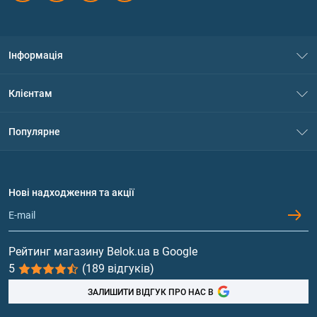
Інформація
Про нас
Клієнтам
Контакти
Система знижок
Популярне
Політика конфіденційності
Доставка і оплата
Амінокислоти
Договір приєднання
Питання та відповіді
Протеїн
Нові надходження та акції
Обмін та повернення
Контакти та адреси магазинів
Гейнери
Вітаміни та мінерали
Рейтинг магазину Belok.ua в Google
5
(189 відгуків)
Риб'ячий жир, жирні кислоти
ЗАЛИШИТИ ВІДГУК ПРО НАС В