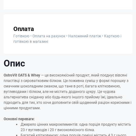
Оплата
Готівкою • Оплата на рахунок • Наложений платіж • Карткою і
готівкою в магазині
Опис
OstroVit OATS & Whey
— це високоякісний продукт, який поєднує вівсяні
пластівці з сироватковим білком. Це поживна суміш у формі порошку з
смачним шоколадним смаком, що тане в роті, багата клітковиною,
вуглеводами і білком, але не містить доданого цукру. Це чудова
альтернатива сніданку або будь-якого іншого прийому їжі, ідеально
підходить для тих, хто хоче доповнити свій щоденний раціон корисними і
цінними продуктами.
Основні переваги:
Джерело цінних макроелементів: одна порція продукту містить
23 г вуглеводів і 20 г високоякісного білка.
Багатий клітковиною: одна порція суміші містить 4,3 г цього