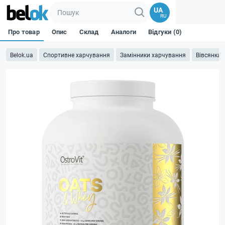
UA
RU
Про товар
Опис
Склад
Аналоги
Відгуки (0)
Belok.ua
Спортивне харчування
Замінники харчування
Вівсянка