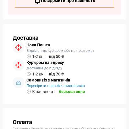
Повідомити про наявність
Доставка
Нова Пошта
Відділення, кур’єром або на поштомат
1-2 дні
від 50 ₴
Кур’єром на адресу
Доставка до під'їзду
1-2 дні
від 70 ₴
Самовивіз з магазинів
Перевірити наявніть в магазинах
В наявності
безкоштовно
Оплата
Готівкою • Оплата на рахунок • Наложений платіж • Карткою і