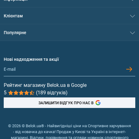
Про нас
Клієнтам
Контакти
Система знижок
Популярне
Політика конфіденційності
Доставка і оплата
Амінокислоти
Договір приєднання
Питання та відповіді
Протеїн
Нові надходження та акції
Обмін та повернення
Контакти та адреси магазинів
Гейнери
Вітаміни та мінерали
Рейтинг магазину Belok.ua в Google
5
(189 відгуків)
Риб'ячий жир, жирні кислоти
ЗАЛИШИТИ ВІДГУК ПРО НАС В
© 2026 © Belok.ua® - Найвигідніші ціни на Спортивне харчування
- від новачка до качка! Продаж у Києві та Україні в інтернет-
магазині. Відгуки, порівняння та огляди новинок спортивного