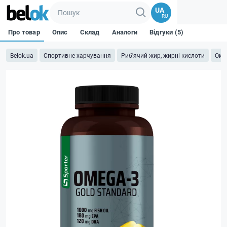
UA
RU
Про товар
Опис
Склад
Аналоги
Відгуки (5)
Belok.ua
Спортивне харчування
Риб'ячий жир, жирні кислоти
Оме