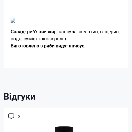
Склад:
риб'ячий жир, капсула: желатин, гліцерин,
вода, суміш токоферолів.
Виготовлено з риби виду: анчоус.
Відгуки
5