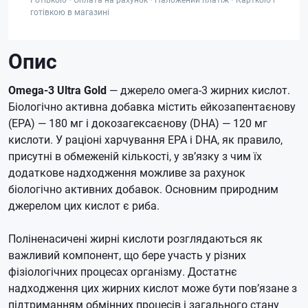
готівкою в магазині
Опис
Omega-3 Ultra Gold
— джерело омега-3 жирних кислот.
Біологічно активна добавка містить ейкозапентаєнову
(EPA) — 180 мг і докозагексаєнову (DHA) — 120 мг
кислоти. У раціоні харчування EPA і DHA, як правило,
присутні в обмеженій кількості, у зв’язку з чим їх
додаткове надходження можливе за рахунок
біологічно активних добавок. Основним природним
джерелом цих кислот є риба.
Поліненасичені жирні кислоти розглядаються як
важливий компонент, що бере участь у різних
фізіологічних процесах організму. Достатнє
надходження цих жирних кислот може бути пов’язане з
підтриманням обмінних процесів і загального стану