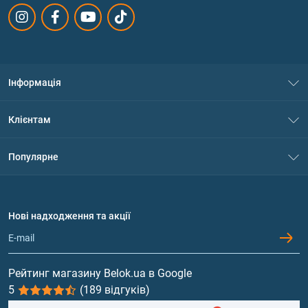
Інформація
Про нас
Клієнтам
Контакти
Система знижок
Популярне
Політика конфіденційності
Доставка і оплата
Амінокислоти
Договір приєднання
Питання та відповіді
Протеїн
Нові надходження та акції
Обмін та повернення
Контакти та адреси магазинів
Гейнери
Вітаміни та мінерали
Рейтинг магазину Belok.ua в Google
5
(189 відгуків)
Риб'ячий жир, жирні кислоти