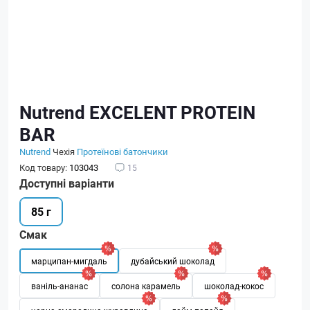
Nutrend EXCELENT PROTEIN
BAR
Nutrend
Чехія
Протеїнові батончики
Код товару:
103043
15
Доступні варіанти
85 г
Смак
марципан-мигдаль
дубайський шоколад
ваніль-ананас
солона карамель
шоколад-кокос