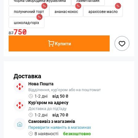
чорна смородина-журавлина
лайм-папайя
полуничний торт
ананас-кокос
арахісове масло
шоколад-горіх
75₴
87
Купити
Доставка
Нова Пошта
Відділення, кур’єром або на поштомат
1-2 дні
від 50 ₴
Кур’єром на адресу
Доставка до під'їзду
1-2 дні
від 70 ₴
Самовивіз з магазинів
Перевірити наявніть в магазинах
В наявності
безкоштовно