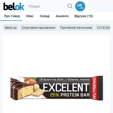
UA
RU
Про товар
Опис
Склад
Аналоги
Відгуки (15)
Belok.ua
Спортивне харчування
Протеїнові батончики
EXCELENT 