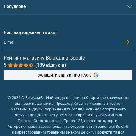
Система знижок
Популярне
Політика конфіденційності
Доставка і оплата
Амінокислоти
Договір приєднання
Питання та відповіді
Протеїн
Нові надходження та акції
Обмін та повернення
Контакти та адреси магазинів
Гейнери
Вітаміни та мінерали
Рейтинг магазину Belok.ua в Google
5
(189 відгуків)
Риб'ячий жир, жирні кислоти
ЗАЛИШИТИ ВІДГУК ПРО НАС В
© 2026 © Belok.ua® - Найвигідніші ціни на Спортивне харчування
- від новачка до качка! Продаж у Києві та Україні в інтернет-
магазині. Відгуки, порівняння та огляди новинок спортивного
харчування. Доставка у всі міста України службами «Нова
Пошта». Оплата: готівка, Приват-24, післяплата, карти.
Авторські права зареєстровані та охороняються законом! Belok®
є зареєстрованим товарним знаком Belok™. Продукти та вся