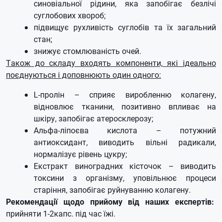
синовіальної рідини, яка запобігає безлічі
суглобових хвороб;
підвищує рухливість суглобів та їх загальний
стан;
знижує стомлюваність очей.
Також до складу входять компоненти, які ідеально
поєднуються і доповнюють один одного:
L-пролін – сприяє виробленню колагену,
відновлює тканини, позитивно впливає на
шкіру, запобігає атеросклерозу;
Альфа-ліпоєва кислота – потужний
антиоксидант, виводить вільні радикали,
нормалізує рівень цукру;
Екстракт виноградних кісточок – виводить
токсини з організму, уповільнює процеси
старіння, запобігає руйнуванню колагену.
Рекомендації щодо прийому від наших експертів:
прийняти 1-2капс.
під час їжі.