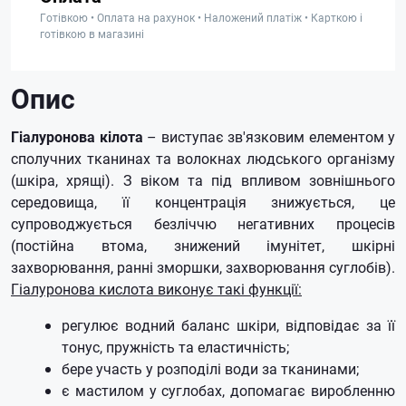
Готівкою • Оплата на рахунок • Наложений платіж • Карткою і
готівкою в магазині
Опис
Гіалуронова кілота
– виступає зв'язковим елементом у
сполучних тканинах та волокнах людського організму
(шкіра, хрящі).
З віком та під впливом зовнішнього
середовища, її концентрація знижується, це
супроводжується безліччю негативних процесів
(постійна втома, знижений імунітет, шкірні
захворювання, ранні зморшки, захворювання суглобів).
Гіалуронова кислота виконує такі функції:
регулює водний баланс шкіри, відповідає за її
тонус, пружність та еластичність;
бере участь у розподілі води за тканинами;
є мастилом у суглобах, допомагає виробленню