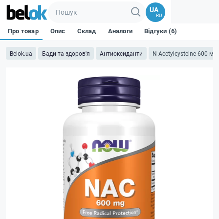
UA
RU
Про товар
Опис
Склад
Аналоги
Відгуки (6)
Belok.ua
Бади та здоров'я
Антиоксиданти
N-Acetylcysteine 600 мг 