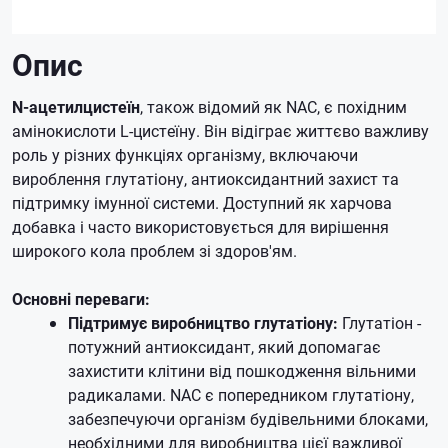
Опис
N-ацетилцистеїн
, також відомий як NAC, є похідним
амінокислоти L-цистеїну. Він відіграє життєво важливу
роль у різних функціях організму, включаючи
вироблення глутатіону, антиоксидантний захист та
підтримку імунної системи. Доступний як харчова
добавка і часто використовується для вирішення
широкого кола проблем зі здоров'ям.
Основні переваги:
Підтримує виробництво глутатіону:
Глутатіон -
потужний антиоксидант, який допомагає
захистити клітини від пошкодження вільними
радикалами. NAC є попередником глутатіону,
забезпечуючи організм будівельними блоками,
необхідними для виробництва цієї важливої