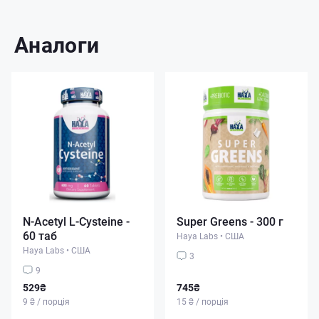
Аналоги
N-Acetyl L-Cysteine ​​-
Super Greens - 300 г
60 таб
Haya Labs
•
США
Haya Labs
•
США
3
9
529₴
745₴
9 ₴ / порція
15 ₴ / порція