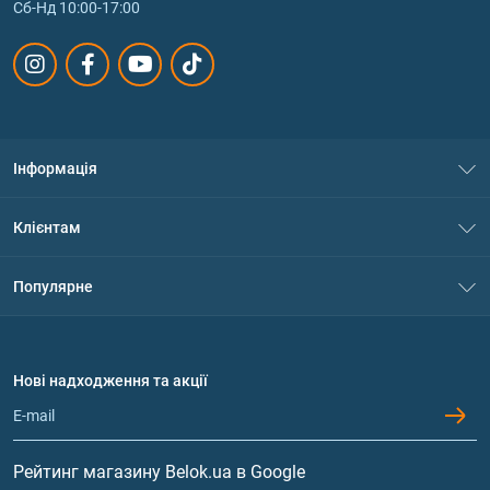
Сб-Нд 10:00-17:00
Інформація
Про нас
Клієнтам
Контакти
Система знижок
Популярне
Політика конфіденційності
Доставка і оплата
Амінокислоти
Договір приєднання
Питання та відповіді
Протеїн
Нові надходження та акції
Обмін та повернення
Контакти та адреси магазинів
Гейнери
Вітаміни та мінерали
Рейтинг магазину Belok.ua в Google