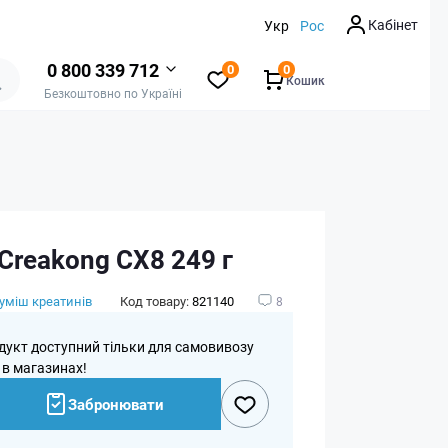
Кабінет
Укр
Рос
0 800 339 712
0
0
Кошик
Безкоштовно по Україні
Creakong CX8 249 г
уміш креатинів
Код товару:
821140
8
дукт доступний тільки для самовивозу
 в магазинах!
Забронювати