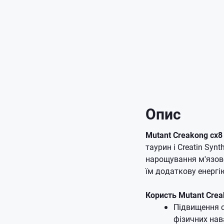
Опис
Мutant Creakong cx8 
таурин і Creatin Syn
нарощування м'язово
їм додаткову енергі
Користь Mutant Crea
Підвищення с
фізичних нав