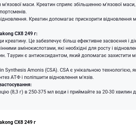
м'язової маси. Креатин сприяє збільшенню м'язової маси,
спортсменів.
ідновлення. Креатин допомагає прискорити відновлення м'
akong CX8 249 г:
ди креатину. Це забезпечує більш ефективне засвоєння і д
інними амінокислотами, які необхідні для росту і відновлен
ин. Таурин є антиоксидантом, який допомагає захистити м'
tin Synthesis Amonis (CSA). CSA є унікальною технологією,
нтез АТФ і поліпшити відновлення м'язів.
застосування:
ію (8,3 г) в 250-375 мл води і приймайте за 20-30 хвилин 
akong CX8 249 г