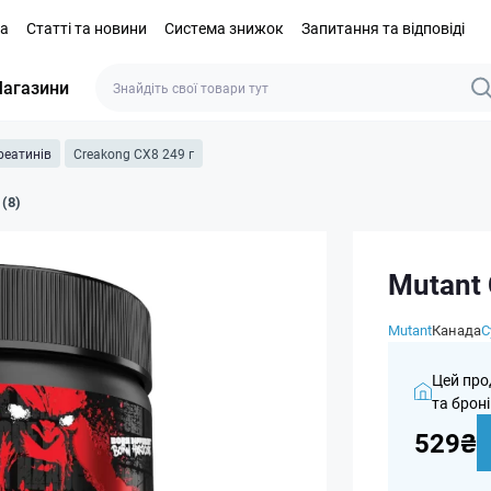
та
Статті та новини
Система знижок
Запитання та відповіді
агазини
реатинів
Creakong CX8 249 г
 (8)
Mutant 
Mutant
Канада
С
Цей про
та броні
529₴