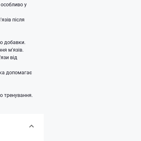
 особливо у
язів після
ію добавки.
ня м'язів.
язи від
 яка допомагає
до тренування.