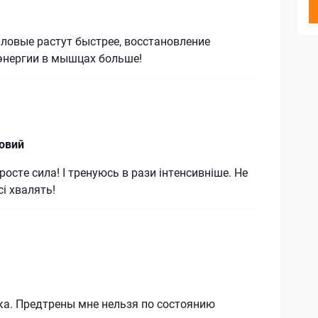
иловые растут быстрее, восстановление
энергии в мышцах больше!
ловий
осте сила! І тренуюсь в рази інтенсивніше. Не
і хвалять!
ка. Предтрены мне нельзя по состоянию