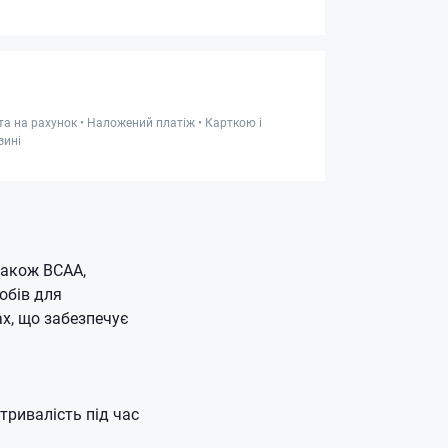
та на рахунок • Наложений платіж • Карткою і
зині
також BCAA,
обів для
ах, що забезпечує
тривалість під час