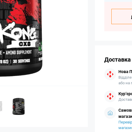
Доставка
Нова 
Відділе
або на
Кур’єр
Доставк
Самови
магази
Перевір
магази