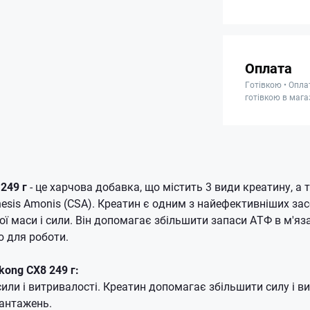
Оплата
Готівкою • Опла
готівкою в мага
249 г
- це харчова добавка, що містить 3 види креатину, а 
thesis Amonis (CSA). Креатин є одним з найефективніших зас
ї маси і сили. Він допомагає збільшити запаси АТФ в м'яз
ю для роботи.
kong CX8 249 г:
или і витривалості. Креатин допомагає збільшити силу і ви
антажень.