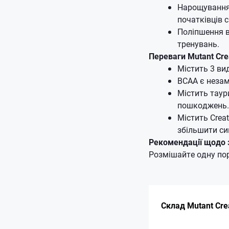
Нарощування 
початківців 
Поліпшення в
тренувань.
Переваги Mutant Cre
Містить 3 ви
BCAA є незам
Містить таур
пошкоджень.
Містить Crea
збільшити си
Рекомендації щодо 
Розмішайте одну порц
Склад Mutant Cre