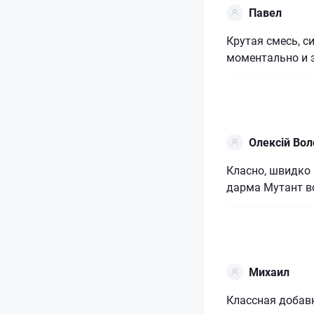
Павел
Крутая смесь, с
моментально и 
Олексій Во
Класно, швидко р
дарма Мутант вс
Михаил
Классная добав