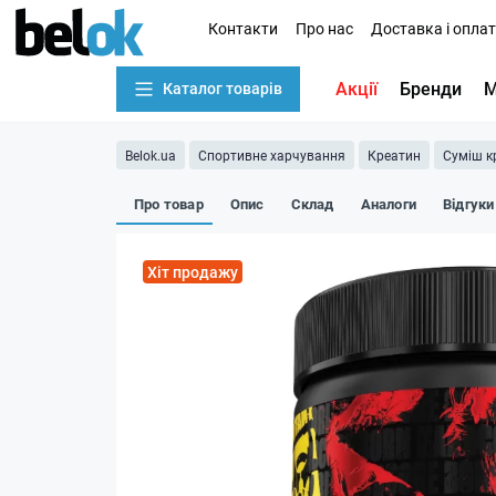
Контакти
Про нас
Доставка і опла
Акції
Бренди
М
Каталог товарів
Belok.ua
Спортивне харчування
Креатин
Суміш к
Про товар
Опис
Склад
Аналоги
Відгуки
Хіт продажу