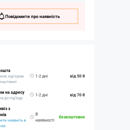
Повідомити про наявність
Пошта
1-2 дні
від 50 ₴
ння, кур’єром
 поштомат
ом на адресу
1-2 дні
від 70 ₴
а до під'їзду
віз з
В
нів
безкоштовно
наявності
ити наявніть в
нах