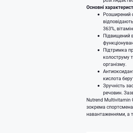
Основні характерист
Розширений с
відповідають
363%, вітамін
Підвищений в
функціонуван
Підтримка пр
колоструму т
організму.
Антиоксидант
кислота беру
Зручність за
речовин. Заз
Nutrend Multivitamin
зокрема спортсмена
навантаженнями, а т