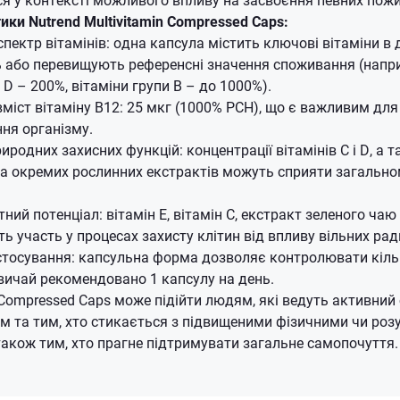
ики Nutrend Multivitamin Compressed Caps:
пектр вітамінів: одна капсула містить ключові вітаміни в 
 або перевищують референсні значення споживання (напри
 D – 200%, вітаміни групи B – до 1000%).
міст вітаміну B12: 25 мкг (1000% РСН), що є важливим дл
ня організму.
иродних захисних функцій: концентрації вітамінів C і D, а
а окремих рослинних екстрактів можуть сприяти загально
ний потенціал: вітамін E, вітамін C, екстракт зеленого чаю
ть участь у процесах захисту клітин від впливу вільних рад
стосування: капсульна форма дозволяє контролювати кіль
вичай рекомендовано 1 капсулу на день.
 Compressed Caps може підійти людям, які ведуть активний 
м та тим, хто стикається з підвищеними фізичними чи ро
акож тим, хто прагне підтримувати загальне самопочуття.