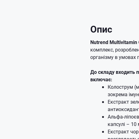
Опис
Nutrend Multivitami
комплекс, розробле
організму в умовах 
До складу входить п
включає:
Колострум (м
зокрема імуно
Екстракт зел
антиоксидант
Альфа-ліпоєв
капсулі – 10 
Екстракт чор
розглядаєтьс