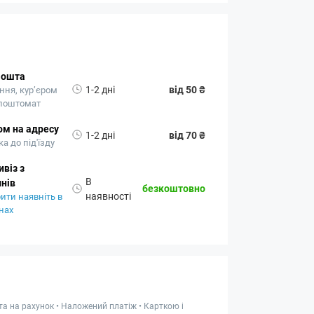
Пошта
1-2 дні
від 50 ₴
ння, кур’єром
 поштомат
ом на адресу
1-2 дні
від 70 ₴
а до під'їзду
віз з
В
нів
безкоштовно
наявності
ити наявніть в
нах
та на рахунок • Наложений платіж • Карткою і