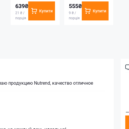
639₴
555₴
Купити
Купити
21 ₴ /
9 ₴ /
порція
порція
аю продукцию Nutrend, качество отличное
—