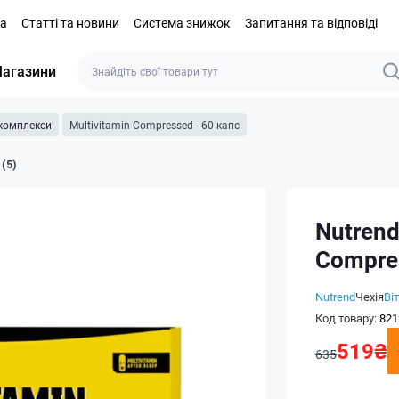
та
Статті та новини
Система знижок
Запитання та відповіді
агазини
 комплекси
Multivitamin Compressed - 60 капс
 (5)
Nutrend
Compres
Nutrend
Чехія
Ві
Код товару:
821
519₴
635