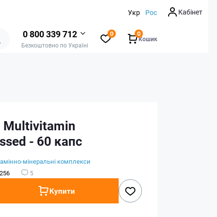
Кабінет
Укр
Рос
0 800 339 712
0
0
Кошик
Безкоштовно по Україні
 Multivitamin
sed - 60 капс
тамінно-мінеральні комплекси
256
5
Купити