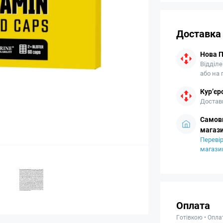
Доставка
Нова 
Відділе
або на
Кур’єр
Доставк
Самови
магази
Перевір
магази
Оплата
Готівкою • Опла