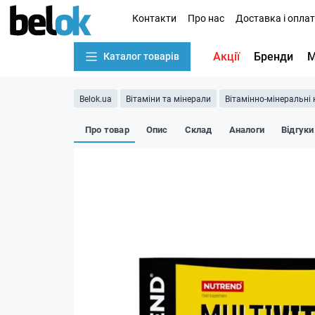
Контакти
Про нас
Доставка і опла
Акції
Бренди
М
Каталог товарів
Belok.ua
Вітаміни та мінерали
Вітамінно-мінеральні
Про товар
Опис
Склад
Аналоги
Відгуки