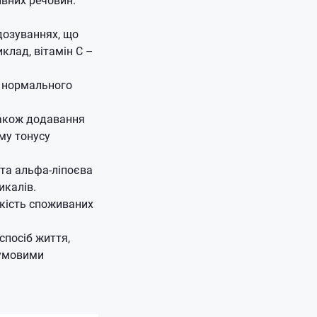
дозуваннях, що
клад, вітамін C –
я нормального
 також додавання
му тонусу
 та альфа-ліпоєва
икалів.
кість споживаних
спосіб життя,
зумовими