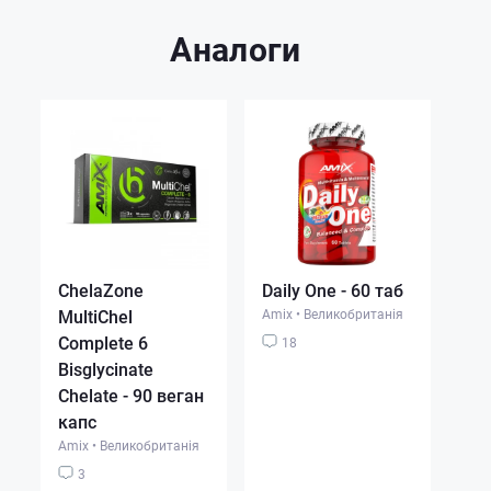
Аналоги
ChelaZone
Daily One - 60 таб
MultiChel
Amix
•
Великобританія
Complete 6
18
Bisglycinate
Chelate - 90 веган
капс
Amix
•
Великобританія
3