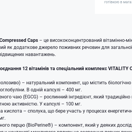
готівкою в мага
n Compressed Caps
– це висококонцентрований вітамінно-мі
ний як додаткове джерело поживних речовин для загально
підвищених навантажень.
оєднання 12 вітамінів та спеціальний комплекс VITALITY
олозиво) – натуральний компонент, що містить біологічно 
глобуліни. В одній капсулі – 400 мг.
еного чаю (EGCG) – рослинний інгредієнт, який традиційно 
ною активністю. У капсулі – 100 мг.
а кислота – сполука, що бере участь у процесах енергетичн
мг.
ного перцю (BioPerine®) – компонент, який у деяких дослі
я у контексті можливого впливу на засвоєння певних пож