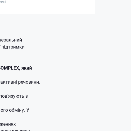
зині
неральний
ї підтримки
 COMPLEX, який
активні речовини,
пов’язують з
ого обміну. У
дженнях
ивних речовин.