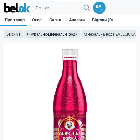
UA
RU
Про товар
Опис
Склад
Аналоги
Відгуки (0)
Belok.ua
Лікувально-мінеральні води
Мінеральна вода ZAJECICKA HO