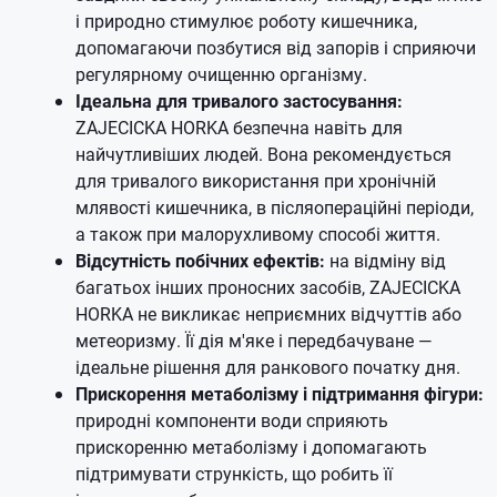
і природно стимулює роботу кишечника,
допомагаючи позбутися від запорів і сприяючи
регулярному очищенню організму.
Ідеальна для тривалого застосування:
ZAJECICKA HORKA безпечна навіть для
найчутливіших людей. Вона рекомендується
для тривалого використання при хронічній
млявості кишечника, в післяопераційні періоди,
а також при малорухливому способі життя.
Відсутність побічних ефектів:
на відміну від
багатьох інших проносних засобів, ZAJECICKA
HORKA не викликає неприємних відчуттів або
метеоризму. Її дія м'яке і передбачуване —
ідеальне рішення для ранкового початку дня.
Прискорення метаболізму і підтримання фігури:
природні компоненти води сприяють
прискоренню метаболізму і допомагають
підтримувати стрункість, що робить її