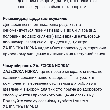
ідеальним вибором для тих, хто стежить за
своєю фігурою і займається спортом.
Рекомендації щодо застосування:
Для досягнення оптимальних результатів
рекомендується приймати від 0,1 до 0,4 літра (від
половини до двох склянок) води вранці натщесерце
або ввечері перед сном. При дозі від 0,2 літра
ZAJECICKA HORKA надає м'яку проносну дію, сприяючи
природному очищенню кишечника на наступний ранок.
Чому обирають ZAJECICKA HORKA?
ZAJECICKA HORKA
- це не просто мінеральна вода, це
надійний союзник вашого здоров'я. Її натуральні
компоненти і перевірена століттями дія роблять її
ідеальним вибором для тих, хто прагне до здорового
способу життя і природного очищення організму.
Подаруйте своєму організму турботу і увагу з
ZAJECICKA HORKA!