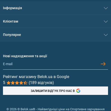
Інформація
Про нас
Клієнтам
Контакти
Система знижок
Популярне
Політика конфіденційності
Доставка і оплата
Амінокислоти
Договір приєднання
Питання та відповіді
Протеїн
Нові надходження та акції
Обмін та повернення
Контакти та адреси магазинів
Гейнери
Вітаміни та мінерали
Рейтинг магазину Belok.ua в Google
5
(189 відгуків)
Риб'ячий жир, жирні кислоти
ЗАЛИШИТИ ВІДГУК ПРО НАС В
© 2026 © Belok.ua® - Найвигідніші ціни на Спортивне харчування