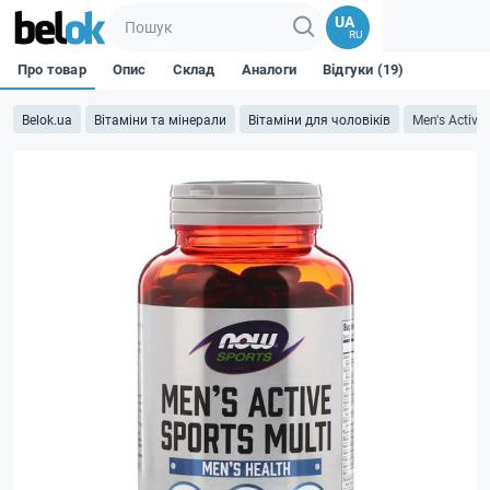
UA
RU
Про товар
Опис
Склад
Аналоги
Відгуки (19)
Belok.ua
Вітаміни та мінерали
Вітаміни для чоловіків
Men's Active 