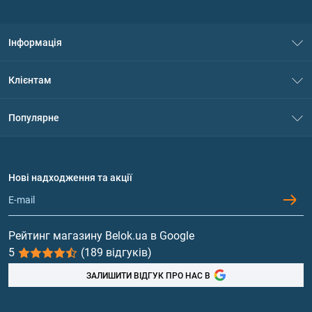
Інформація
Про нас
Клієнтам
Контакти
Система знижок
Популярне
Політика конфіденційності
Доставка і оплата
Амінокислоти
Договір приєднання
Питання та відповіді
Протеїн
Нові надходження та акції
Обмін та повернення
Контакти та адреси магазинів
Гейнери
Вітаміни та мінерали
Рейтинг магазину Belok.ua в Google
5
(189 відгуків)
Риб'ячий жир, жирні кислоти
ЗАЛИШИТИ ВІДГУК ПРО НАС В