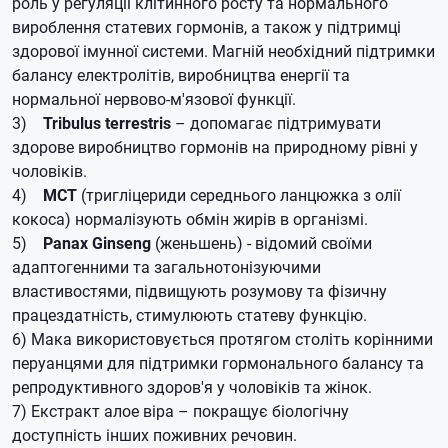
роль у регуляції клітинного росту та нормального
вироблення статевих гормонів, а також у підтримці
здорової імунної системи.
Магній необхідний підтримки
балансу електролітів, виробництва енергії та
нормальної нервово-м'язової функції.
3)
Tribulus terrestris
– допомагає підтримувати
здорове виробництво гормонів на природному рівні у
чоловіків.
4)
MCT
(тригліцериди середнього ланцюжка з олії
кокоса) нормалізують обмін жирів в організмі.
5)
Panax Ginseng
(женьшень) - відомий своїми
адаптогенними та загальнотонізуючими
властивостями, підвищують розумову та фізичну
працездатність, стимулюють статеву функцію.
6) Мака використовується протягом століть корінними
перуанцями для підтримки гормонального балансу та
репродуктивного здоров'я у чоловіків та жінок.
7) Екстракт алое віра – покращує біологічну
доступність інших поживних речовин.