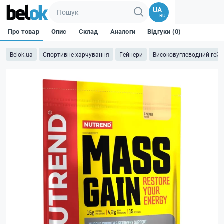
UA
RU
Про товар
Опис
Склад
Аналоги
Відгуки (0)
Belok.ua
Спортивне харчування
Гейнери
Високовуглеводний гейн