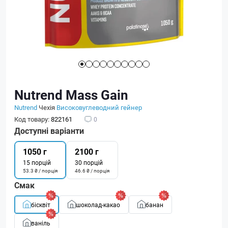
Nutrend Mass Gain
Nutrend
Чехія
Високовуглеводний гейнер
Код товару:
822161
0
Доступні варіанти
1050 г
2100 г
15 порцій
30 порцій
53.3 ₴ / порція
46.6 ₴ / порція
Смак
бісквіт
шоколад-какао
банан
ваніль