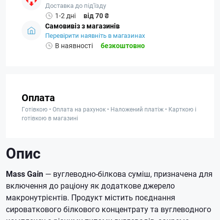
Доставка до під'їзду
1-2 дні
від 70 ₴
Самовивіз з магазинів
Перевірити наявніть в магазинах
В наявності
безкоштовно
Оплата
Готівкою • Оплата на рахунок • Наложений платіж • Карткою і
готівкою в магазині
Опис
Mass Gain
— вуглеводно-білкова суміш, призначена для
включення до раціону як додаткове джерело
макронутрієнтів. Продукт містить поєднання
сироваткового білкового концентрату та вуглеводного