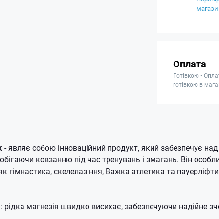
магази
Оплата
Готівкою • Опла
готівкою в мага
k
- являє собою інноваційний продукт, який забезпечує над
побігаючи ковзанню під час тренувань і змагань. Він особл
як гімнастика, скелелазіння, Важка атлетика та пауерліфти
: рідка магнезія швидко висихає, забезпечуючи надійне зч