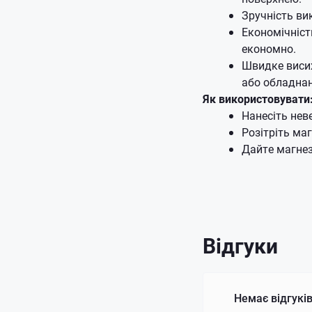
Зручність ви
Економічніст
економно.
Швидке висих
або обладнан
Як використовувати
Нанесіть неве
Розітріть маг
Дайте магнез
Відгуки
Немає відгуків