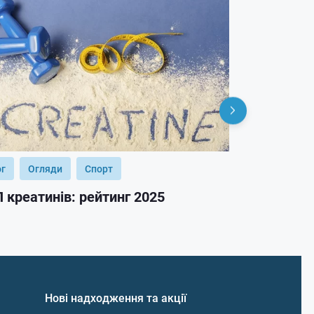
ог
Огляди
Спорт
Блог
Огл
 креатинів: рейтинг 2025
ТОП гейнер
Нові надходження та акції