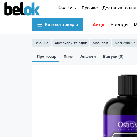
Контакти
Про нас
Доставка і опла
Акції
Бренди
М
Каталог товарів
Belok.ua
Аксесуари та одяг
Магнезія
Магнезія Liqu
Про товар
Опис
Аналоги
Відгуки (0)