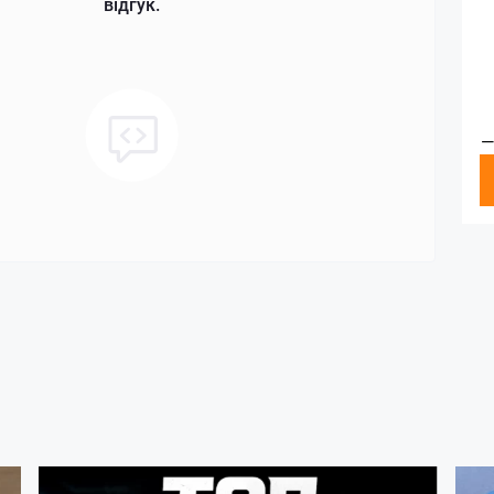
відгук.
—