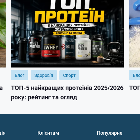
Блог
Здоров’я
Спорт
Бл
а
ТОП-5 найкращих протеїнів 2025/2026
ТОП
року: рейтинг та огляд
ція
Клієнтам
Популярне