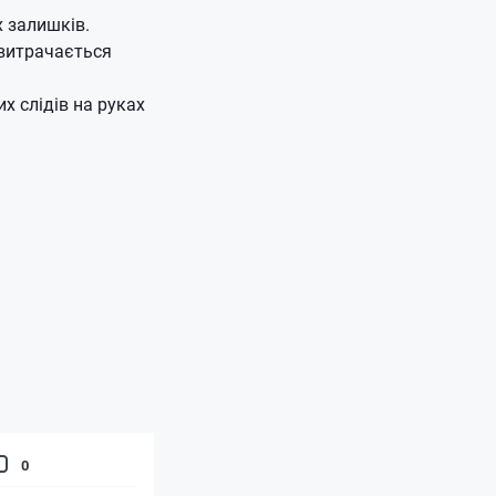
х залишків.
 витрачається
х слідів на руках
0