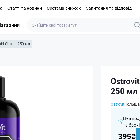
та
Статті та новини
Система знижок
Запитання та відповіді
агазини
id Chalk - 250 мл
Ostrovi
250 мл
Ostrovit
Польща
Цей про
та броні
395₴