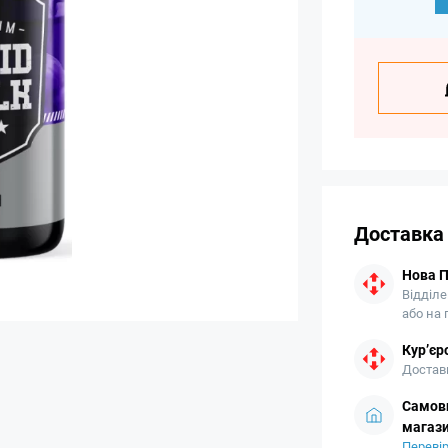
Доставка
Нова 
Відділе
або на
Кур’єр
Доставк
Самови
магази
Перевір