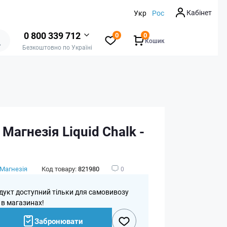
Кабінет
Укр
Рос
0 800 339 712
0
0
Кошик
Безкоштовно по Україні
t Магнезія Liquid Chalk -
Магнезія
Код товару:
821980
0
дукт доступний тільки для самовивозу
 в магазинах!
Забронювати