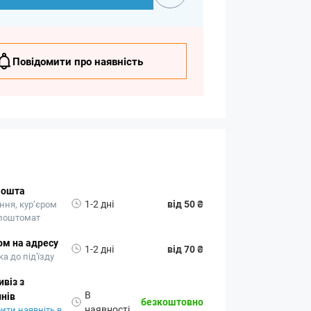
Повідомити про наявність
Пошта
1-2 дні
від 50 ₴
ння, кур’єром
 поштомат
ом на адресу
1-2 дні
від 70 ₴
а до під'їзду
віз з
В
нів
безкоштовно
наявності
ити наявніть в