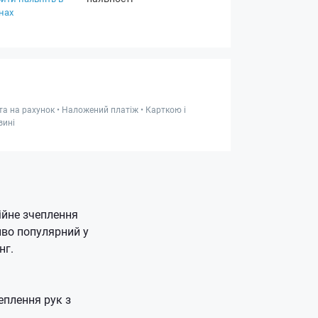
нах
та на рахунок • Наложений платіж • Карткою і
зині
ійне зчеплення
иво популярний у
нг.
еплення рук з