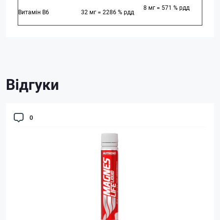
8 мг = 571 % рдд
Витамін B6
32 мг = 2286 % рдд
Відгуки
0