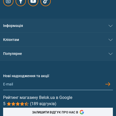
Інформація
Про нас
Клієнтам
Контакти
Система знижок
Популярне
Політика конфіденційності
Доставка і оплата
Амінокислоти
Договір приєднання
Питання та відповіді
Протеїн
Нові надходження та акції
Обмін та повернення
Контакти та адреси магазинів
Гейнери
Вітаміни та мінерали
Рейтинг магазину Belok.ua в Google
5
(189 відгуків)
Риб'ячий жир, жирні кислоти
ЗАЛИШИТИ ВІДГУК ПРО НАС В