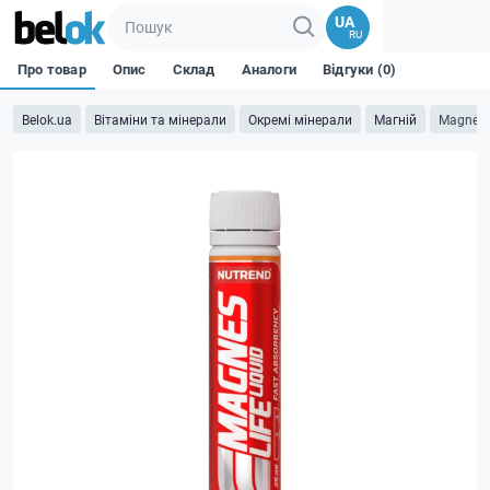
UA
RU
Про товар
Опис
Склад
Аналоги
Відгуки (0)
Belok.ua
Вітаміни та мінерали
Окремі мінерали
Магній
MagnesL