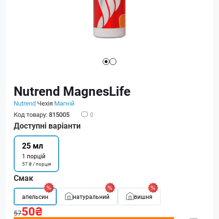
Nutrend MagnesLife
Nutrend
Чехія
Магній
Код товару:
815005
0
Доступні варіанти
25 мл
1 порцій
57 ₴ / порція
Смак
апельсин
натуральний
вишня
50₴
57