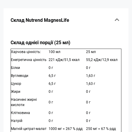
Склад Nutrend MagnesLife
Склад однієї порції (25 мл)
Харчова цінність:
100 мл
25 мл
Енегретична цінність
221 кДж/51,5 ккал
55,2 кДж/12,9 ккал
Білки
0 г
0 г
Вуглеводи
6,5 г
1,63 г
Цукор
6,5 г
1,63 г
Жири
0 г
0 г
Насичені жирні
0 г
0 г
кислоти
Клітковина
0 г
0 г
Натрій
0 г
0 г
Магній цитрат-малат
1000 мг = 267 % рдд
250 мг = 67 % рдд