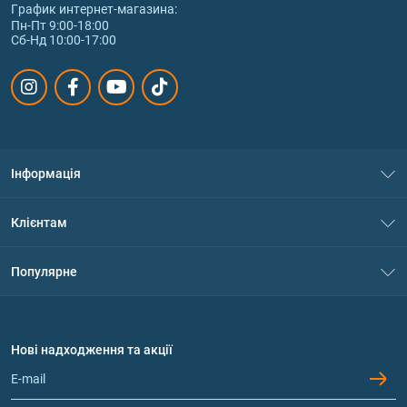
График интернет‑магазина:
Пн-Пт 9:00-18:00
Сб-Нд 10:00-17:00
Інформація
Про нас
Клієнтам
Контакти
Система знижок
Популярне
Політика конфіденційності
Доставка і оплата
Амінокислоти
Договір приєднання
Питання та відповіді
Протеїн
Нові надходження та акції
Обмін та повернення
Контакти та адреси магазинів
Гейнери