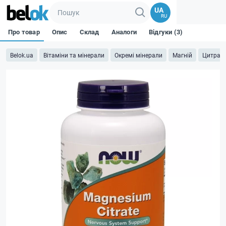
UA
RU
Про товар
Опис
Склад
Аналоги
Відгуки (3)
Belok.ua
Вітаміни та мінерали
Окремі мінерали
Магній
Цитрат