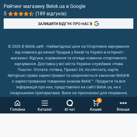
Вітаміни та мінерали
Рейтинг магазину Belok.ua в Google
5
(189 відгуків)
Риб'ячий жир, жирні кислоти
ЗАЛИШИТИ ВІДГУК ПРО НАС В
© 2026 © Belok.ua® - Найвигідніші ціни на Спортивне харчування
- від новачка до качка! Продаж у Києві та Україні в інтернет-
магазині. Відгуки, порівняння та огляди новинок спортивного
харчування. Доставка у всі міста України службами «Нова
Пошта». Оплата: готівка, Приват-24, післяплата, карти.
Авторські права зареєстровані та охороняються законом! Belok®
є зареєстрованим товарним знаком Belok™. Продукти та вся
інформація про них, представлені на сайті Belok.ua, не є
лікарськими препаратами. Вони не призначені для лікування,
зняття симптомів та запобігання хворобам.
0
Інтернет магазин Belok.ua
››
Інтернет магазин спортивного
Головна
Каталог
AI чат
Кошик
Більше
харчування