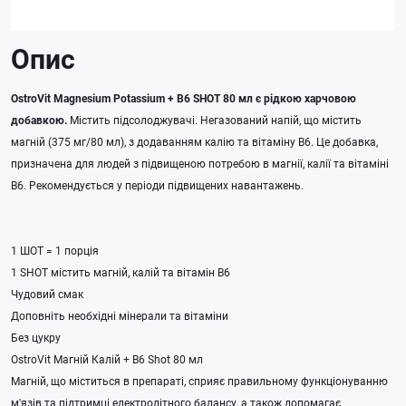
Опис
OstroVit Magnesium Potassium + B6 SHOT 80 мл є рідкою харчовою
добавкою.
Містить підсолоджувачі. Негазований напій, що містить
магній (375 мг/80 мл), з додаванням калію та вітаміну В6. Це добавка,
призначена для людей з підвищеною потребою в магнії, калії та вітаміні
B6. Рекомендується у періоди підвищених навантажень.
1 ШОТ = 1 порція
1 SHOT містить магній, калій та вітамін B6
Чудовий смак
Доповніть необхідні мінерали та вітаміни
Без цукру
OstroVit Магній Калій + B6 Shot 80 мл
Магній, що міститься в препараті, сприяє правильному функціонуванню
м'язів та підтримці електролітного балансу, а також допомагає