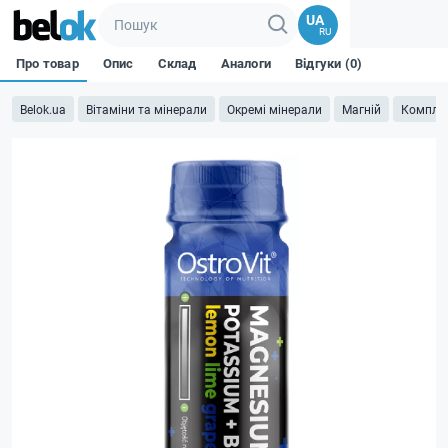
UA
RU
Про товар
Опис
Склад
Аналоги
Відгуки (0)
Belok.ua
Вітаміни та мінерали
Окремі мінерали
Магній
Компле