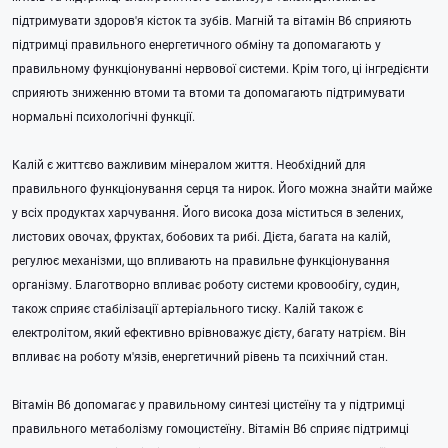
підтримувати здоров'я кісток та зубів. Магній та вітамін B6 сприяють
підтримці правильного енергетичного обміну та допомагають у
правильному функціонуванні нервової системи. Крім того, ці інгредієнти
сприяють зниженню втоми та втоми та допомагають підтримувати
нормальні психологічні функції.
Калій є життєво важливим мінералом життя. Необхідний для
правильного функціонування серця та нирок. Його можна знайти майже
у всіх продуктах харчування. Його висока доза міститься в зелених,
листових овочах, фруктах, бобових та рибі. Дієта, багата на калій,
регулює механізми, що впливають на правильне функціонування
організму. Благотворно впливає роботу системи кровообігу, судин,
також сприяє стабілізації артеріального тиску. Калій також є
електролітом, який ефективно врівноважує дієту, багату натрієм. Він
впливає на роботу м'язів, енергетичний рівень та психічний стан.
Вітамін B6 допомагає у правильному синтезі цистеїну та у підтримці
правильного метаболізму гомоцистеїну. Вітамін В6 сприяє підтримці