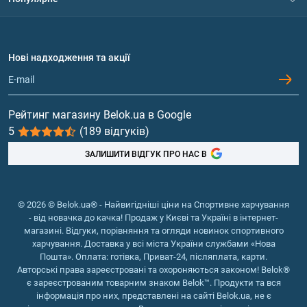
Політика конфіденційності
Доставка і оплата
Амінокислоти
Договір приєднання
Питання та відповіді
Протеїн
Нові надходження та акції
Обмін та повернення
Контакти та адреси магазинів
Гейнери
Вітаміни та мінерали
Рейтинг магазину Belok.ua в Google
5
(189 відгуків)
Риб'ячий жир, жирні кислоти
ЗАЛИШИТИ ВІДГУК ПРО НАС В
© 2026 © Belok.ua® - Найвигідніші ціни на Спортивне харчування
- від новачка до качка! Продаж у Києві та Україні в інтернет-
магазині. Відгуки, порівняння та огляди новинок спортивного
харчування. Доставка у всі міста України службами «Нова
Пошта». Оплата: готівка, Приват-24, післяплата, карти.
Авторські права зареєстровані та охороняються законом! Belok®
є зареєстрованим товарним знаком Belok™. Продукти та вся
інформація про них, представлені на сайті Belok.ua, не є