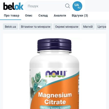
UA
RU
Про товар
Опис
Склад
Аналоги
Відгуки (3)
Belok.ua
Вітаміни та мінерали
Окремі мінерали
Магній
Цитрат