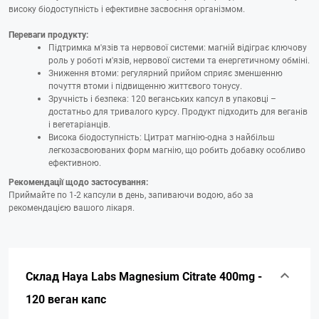
високу біодоступність і ефективне засвоєння організмом.
Переваги продукту:
Підтримка м'язів та нервової системи: магній відіграє ключову
роль у роботі м'язів, нервової системи та енергетичному обміні.
Зниження втоми: регулярний прийом сприяє зменшенню
почуття втоми і підвищенню життєвого тонусу.
Зручність і безпека: 120 веганських капсул в упаковці –
достатньо для тривалого курсу. Продукт підходить для веганів
і вегетаріанців.
Висока біодоступність: Цитрат магнію-одна з найбільш
легкозасвоюваних форм магнію, що робить добавку особливо
ефективною.
Рекомендації щодо застосування:
Приймайте по 1-2 капсули в день, запиваючи водою, або за
рекомендацією вашого лікаря.
Склад Haya Labs Magnesium Citrate 400mg -
120 веган капс