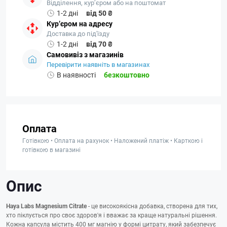
Відділення, кур’єром або на поштомат
1-2 дні
від 50 ₴
Кур’єром на адресу
Доставка до під'їзду
1-2 дні
від 70 ₴
Самовивіз з магазинів
Перевірити наявніть в магазинах
В наявності
безкоштовно
Оплата
Готівкою • Оплата на рахунок • Наложений платіж • Карткою і
готівкою в магазині
Опис
Haya Labs Magnesium Citrate
- це високоякісна добавка, створена для тих,
хто піклується про своє здоров'я і вважає за краще натуральні рішення.
Кожна капсула містить 400 мг магнію у формі цитрату, який забезпечує