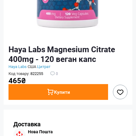
Haya Labs Magnesium Citrate
400mg - 120 веган капс
Haya Labs
США
Цитрат
Код товару:
822255
0
465₴
Купити
Доставка
Нова Пошта