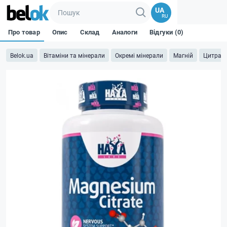
UA
RU
Про товар
Опис
Склад
Аналоги
Відгуки (0)
Belok.ua
Вітаміни та мінерали
Окремі мінерали
Магній
Цитрат