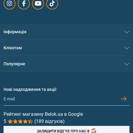
Інформація
Про нас
Клієнтам
Контакти
Система знижок
Популярне
Політика конфіденційності
Доставка і оплата
Амінокислоти
Договір приєднання
Питання та відповіді
Протеїн
Нові надходження та акції
Обмін та повернення
Контакти та адреси магазинів
Гейнери
Вітаміни та мінерали
Рейтинг магазину Belok.ua в Google
5
(189 відгуків)
Риб'ячий жир, жирні кислоти
ЗАЛИШИТИ ВІДГУК ПРО НАС В