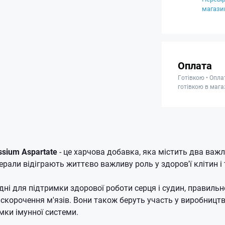
магази
Оплата
Готівкою • Опла
готівкою в мага
sium Aspartate
- це харчова добавка, яка містить два важл
інерали відіграють життєво важливу роль у здоров'ї клітин і
ідні для підтримки здорової роботи серця і судин, правильн
 скорочення м'язів. Вони також беруть участь у виробництві
имки імунної системи.