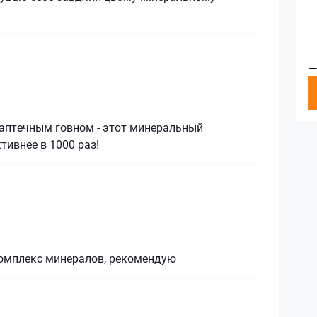
—
 аптечным говном - этот минеральный
ивнее в 1000 раз!
омплекс минералов, рекомендую