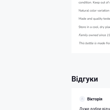
Відгуки
Вікторія
Дуже добре від