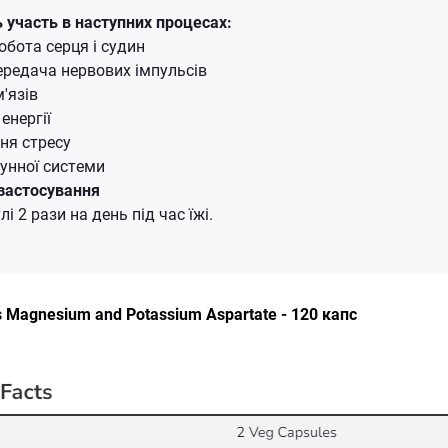
ь участь в наступних процесах:
бота серця і судин
редача нервових імпульсів
'язів
енергії
ня стресу
унної системи
застосування
і 2 рази на день під час їжі.
Magnesium and Potassium Aspartate - 120 капс