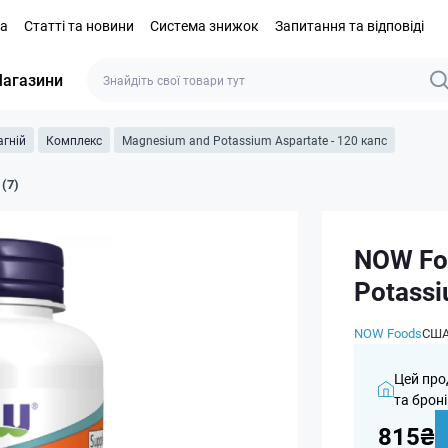
та
Статті та новини
Система знижок
Запитання та відповіді
агазини
гній
Комплекс
Magnesium and Potassium Aspartate - 120 капс
 (7)
NOW Fo
Potassi
NOW Foods
СШ
Цей про
та броні
815₴