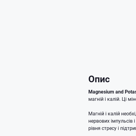
Опис
Magnesium and Potas
магній і калій. Ці м
Магній і калій необх
нервових імпульсів і
рівня стресу і підтр