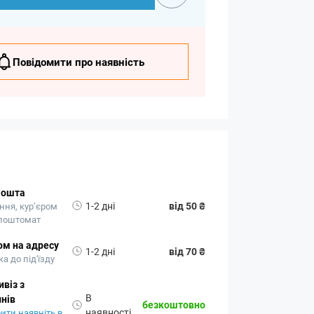
Повідомити про наявність
Пошта
1-2 дні
від 50 ₴
ння, кур’єром
 поштомат
ом на адресу
1-2 дні
від 70 ₴
а до під'їзду
віз з
В
нів
безкоштовно
наявності
ити наявніть в