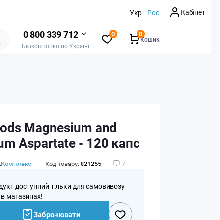
Кабінет
Укр
Рос
0 800 339 712
0
0
Кошик
Безкоштовно по Україні
ods Magnesium and
um Aspartate - 120 капс
А
Комплекс
Код товару:
821255
7
дукт доступний тільки для самовивозу
 в магазинах!
Забронювати