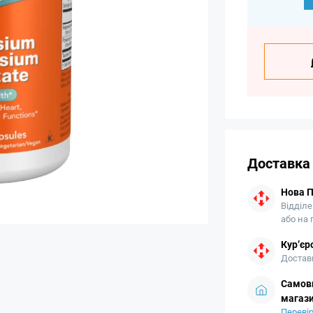
Доставка
Нова 
Відділе
або на
Кур’єр
Доставк
Самови
магази
Перевір