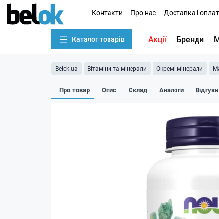
Контакти
Про нас
Доставка і опла
Акції
Бренди
М
Каталог товарів
Belok.ua
Вітаміни та мінерали
Окремі мінерали
Ма
Про товар
Опис
Склад
Аналоги
Відгуки