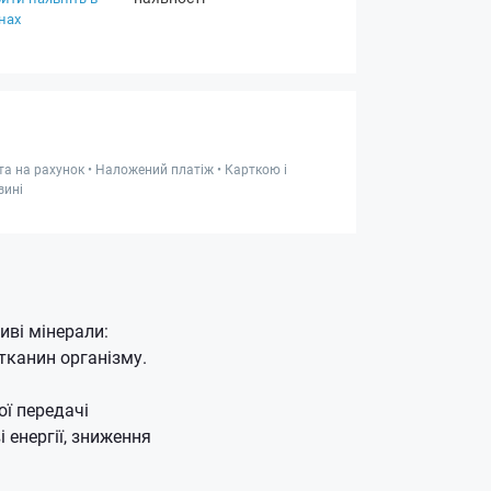
нах
та на рахунок • Наложений платіж • Карткою і
зині
иві мінерали:
 тканин організму.
ої передачі
 енергії, зниження