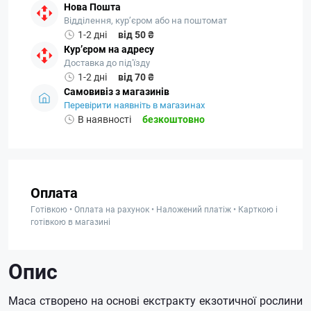
Нова Пошта
Відділення, кур’єром або на поштомат
1-2 дні
від 50 ₴
Кур’єром на адресу
Доставка до під'їзду
1-2 дні
від 70 ₴
Самовивіз з магазинів
Перевірити наявніть в магазинах
В наявності
безкоштовно
Оплата
Готівкою • Оплата на рахунок • Наложений платіж • Карткою і
готівкою в магазині
Опис
Maca створено на основі екстракту екзотичної рослини