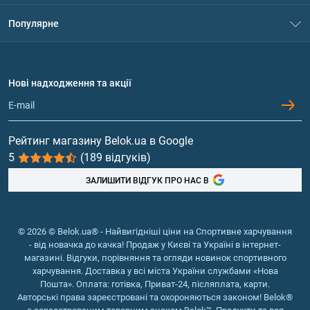
Контакти
Система знижок
Популярне
Політика конфіденційності
Доставка і оплата
Амінокислоти
Договір приєднання
Питання та відповіді
Протеїн
Нові надходження та акції
Обмін та повернення
Контакти та адреси магазинів
Гейнери
Вітаміни та мінерали
Рейтинг магазину Belok.ua в Google
5
(189 відгуків)
Риб'ячий жир, жирні кислоти
ЗАЛИШИТИ ВІДГУК ПРО НАС В
© 2026 © Belok.ua® - Найвигідніші ціни на Спортивне харчування
- від новачка до качка! Продаж у Києві та Україні в інтернет-
магазині. Відгуки, порівняння та огляди новинок спортивного
харчування. Доставка у всі міста України службами «Нова
Пошта». Оплата: готівка, Приват-24, післяплата, карти.
Авторські права зареєстровані та охороняються законом! Belok®