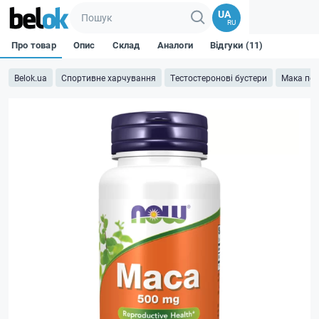
UA
RU
Про товар
Опис
Склад
Аналоги
Відгуки (11)
Belok.ua
Спортивне харчування
Тестостеронові бустери
Мака пер