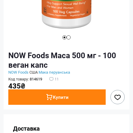
NOW Foods Maca 500 мг - 100
веган капс
NOW Foods
США
Мака перуанська
Код товару:
814619
11
435₴
Купити
Доставка