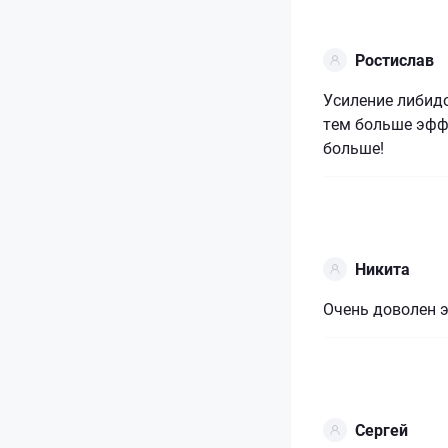
Ростислав
Усиление либидо
тем больше эффе
больше!
Никита
Очень доволен э
Сергей