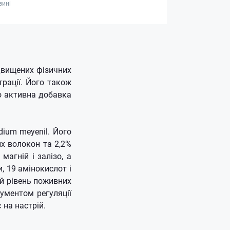
зині
двищених фізичних
трації. Його також
о активна добавка
dium meyenil. Його
их волокон та 2,2%
магній і залізо, а
, 19 амінокислот і
й рівень поживних
ументом регуляції
 на настрій.