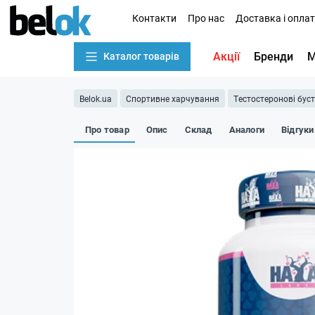
Контакти
Про нас
Доставка і опла
Акції
Бренди
М
Каталог товарів
Belok.ua
Спортивне харчування
Тестостеронові бус
Про товар
Опис
Склад
Аналоги
Відгуки