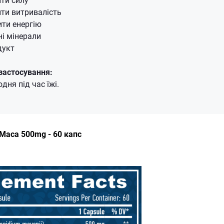
ти витривалість
ити енергію
ні мінерали
дукт
застосування:
дня під час їжі.
Maca 500mg - 60 капс