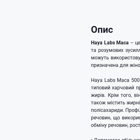
Опис
Haya Labs Maca
– це
та розумових зусилл
можуть використову
призначена для жіно
Haya Labs Maca 500 
типовий харчовий пр
жирів. Крім того, ві
також містить жирні 
полісахариди. Профіл
речовин, що викори
обміну речовин, рост
• Допомагає збільши