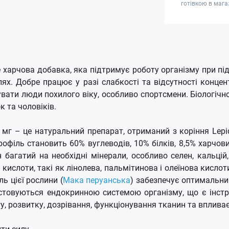
готівкою в мага
 харчова добавка, яка підтримує роботу організму при пі
ях. Добре працює у разі слабкості та відсутності концен
вати люди похилого віку, особливо спортсмени. Біологічн
к та чоловіків.
мг – це натуральний препарат, отриманий з коріння Lepi
офіль становить 60% вуглеводів, 10% білків, 8,5% харчов
н багатий на необхідні мінерали, особливо селен, кальцій, 
кислоти, такі як лінолева, пальмітинова і олеїнова кислоти
ь цієї рослини (
Мака перуанська
) забезпечує оптимальни
стовуються ендокринною системою організму, що є інстр
у, розвитку, дозрівання, функціонування тканин та впливає
ти силу