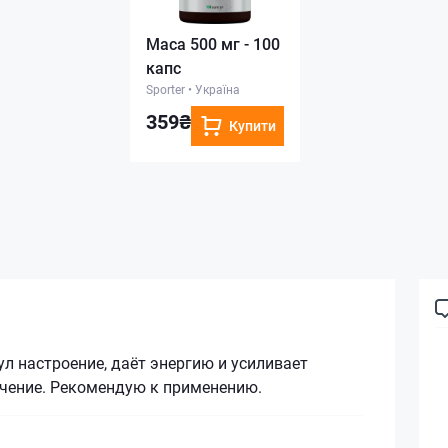
Maca 500 мг - 100
капс
Sporter
•
Україна
359₴
Купити
ул настроение, даёт энергию и усиливает
ечение. Рекомендую к применению.