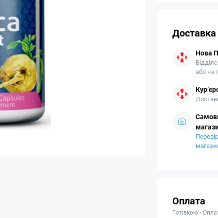
Доставка
Нова 
Відділе
або на
Кур’єр
Доставк
Самови
магази
Перевір
магази
Оплата
Готівкою • Опла