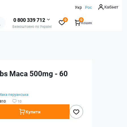
Кабінет
Укр
Рос
0 800 339 712
0
0
Кошик
Безкоштовно по Україні
bs Maca 500mg - 60
Мака перуанська
810
10
Купити