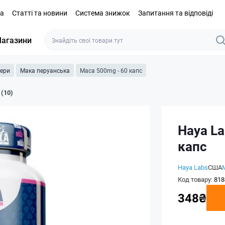
та
Статті та новини
Система знижок
Запитання та відповіді
агазини
тери
Мака перуанська
Maca 500mg - 60 капс
 (10)
Haya La
капс
Haya Labs
США
Код товару:
818
348₴