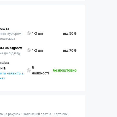
Пошта
1-2 дні
від 50 ₴
ння, кур’єром
 поштомат
ом на адресу
1-2 дні
від 70 ₴
а до під'їзду
віз з
В
нів
безкоштовно
наявності
ити наявніть в
нах
та на рахунок • Наложений платіж • Карткою і