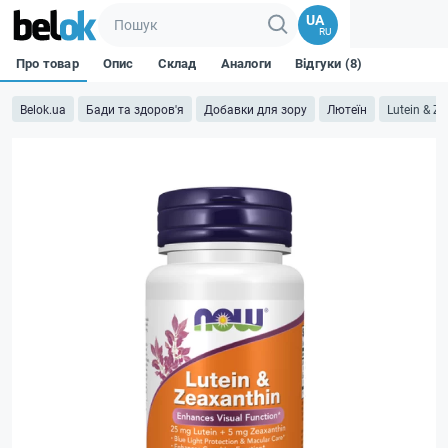
UA
RU
Про товар
Опис
Склад
Аналоги
Відгуки (8)
Belok.ua
Бади та здоров'я
Добавки для зору
Лютеїн
Lutein & Z