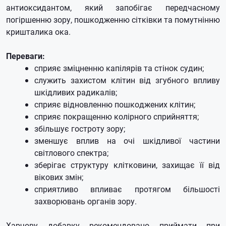
антиоксидантом, який запобігає передчасному
погіршенню зору, пошкодженню сітківки та помутнінню
кришталика ока.
Переваги:
сприяє зміцненню капілярів та стінок судин;
служить захистом клітин від згубного впливу
шкідливих радикалів;
сприяє відновленню пошкоджених клітин;
сприяє покращенню колірного сприйняття;
збільшує гостроту зору;
зменшує вплив на очі шкідливої ​​частини
світлового спектра;
зберігає структуру клітковини, захищає її від
вікових змін;
сприятливо впливає протягом більшості
захворювань органів зору.
Харчову добавку рекомендовано приймати при