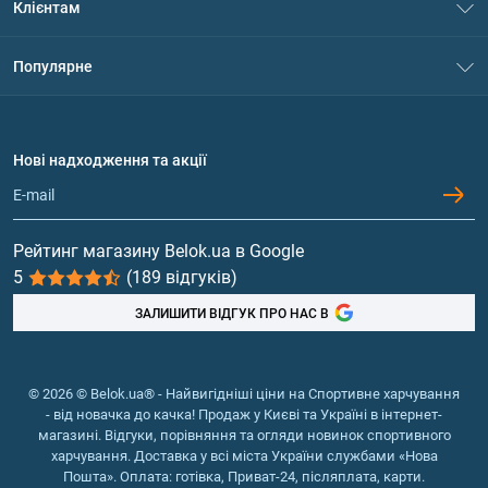
Клієнтам
Контакти
Система знижок
Популярне
Політика конфіденційності
Доставка і оплата
Амінокислоти
Договір приєднання
Питання та відповіді
Протеїн
Нові надходження та акції
Обмін та повернення
Контакти та адреси магазинів
Гейнери
Вітаміни та мінерали
Рейтинг магазину Belok.ua в Google
5
(189 відгуків)
Риб'ячий жир, жирні кислоти
ЗАЛИШИТИ ВІДГУК ПРО НАС В
© 2026 © Belok.ua® - Найвигідніші ціни на Спортивне харчування
- від новачка до качка! Продаж у Києві та Україні в інтернет-
магазині. Відгуки, порівняння та огляди новинок спортивного
харчування. Доставка у всі міста України службами «Нова
Пошта». Оплата: готівка, Приват-24, післяплата, карти.