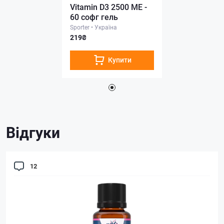
Vitamin D3 2500 ME -
60 софг гель
Sporter
•
Україна
219₴
Купити
Відгуки
12