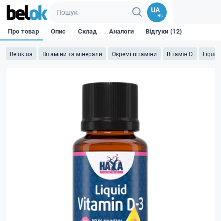
UA
RU
Про товар
Опис
Склад
Аналоги
Відгуки (12)
Belok.ua
Вітаміни та мінерали
Окремі вітаміни
Вітамін D
Liquid