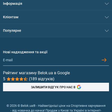
Інформація
Про нас
Клієнтам
Контакти
Система знижок
Популярне
Політика конфіденційності
Доставка і оплата
Амінокислоти
Договір приєднання
Питання та відповіді
Протеїн
Нові надходження та акції
Обмін та повернення
Контакти та адреси магазинів
Гейнери
Вітаміни та мінерали
Рейтинг магазину Belok.ua в Google
5
(189 відгуків)
Риб'ячий жир, жирні кислоти
ЗАЛИШИТИ ВІДГУК ПРО НАС В
© 2026 © Belok.ua® - Найвигідніші ціни на Спортивне харчування
- від новачка до качка! Продаж у Києві та Україні в інтернет-