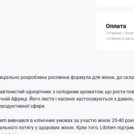
Оплата
Готівкою • Опла
готівкою в мага
еціально розроблена рослинна формула для жінок, до скла
.
рав'янистий однорічник з солодким ароматом, що росте пов
нічній Африці.
Його листя і насіння застосовуються з давніх
продуктивної сфери.
em вивчався в клінічних умовах за участю жінок 20-40 рокі
льного потягу у здорових жінок.
Крім того, Libifem підтр