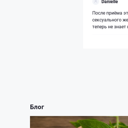
Danielle
После приёма эт
сексуального ж
теперь не знает 
Блог