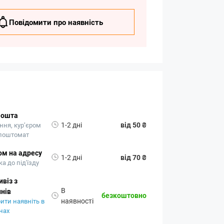
Повідомити про наявність
Пошта
1-2 дні
від 50 ₴
ння, кур’єром
 поштомат
ом на адресу
1-2 дні
від 70 ₴
а до під'їзду
віз з
В
нів
безкоштовно
наявності
ити наявніть в
нах