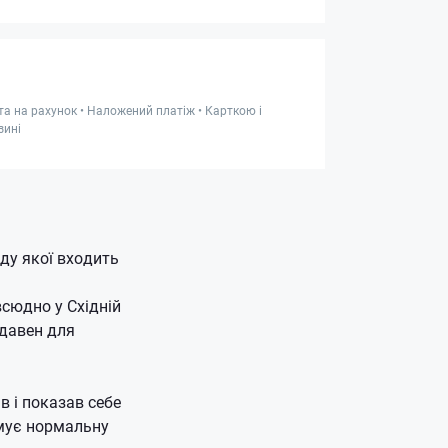
та на рахунок • Наложений платіж • Карткою і
зині
ду якої входить
сюдно у Східній
-давен для
в і показав себе
имує нормальну