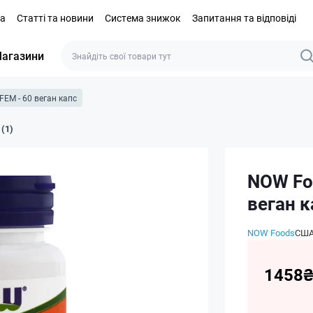
та
Статті та новини
Система знижок
Запитання та відповіді
агазини
 FEM - 60 веган капс
 (1)
NOW Foo
веган к
NOW Foods
СШ
1458