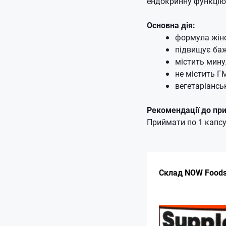
ендокринну функцію 
Основна дія:
формула жіно
підвищує баж
містить мину
не містить Г
вегетаріансь
Рекомендації до пр
Приймати по 1 капсул
Склад NOW Foods 