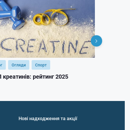
ог
Огляди
Спорт
Блог
Огл
 креатинів: рейтинг 2025
ТОП гейнер
Нові надходження та акції