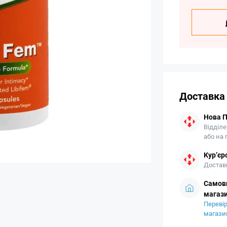
Доставка
Нова 
Відділе
або на
Кур’єр
Доставк
Самови
магази
Перевір
магази