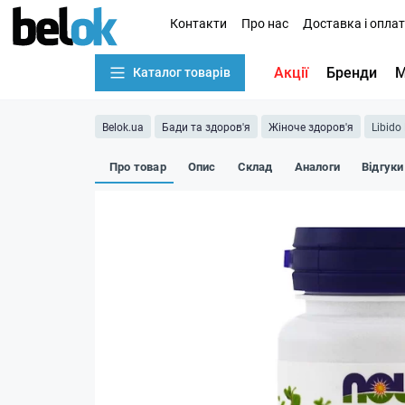
Контакти
Про нас
Доставка і опла
Акції
Бренди
М
Каталог товарів
Belok.ua
Бади та здоров'я
Жіноче здоров'я
Libido
Про товар
Опис
Склад
Аналоги
Відгуки