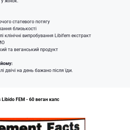
у жінок.
чого статевого потягу
ання близькості
лі клінічні випробування Libifem екстракт
МО
кий та веганський продукт
ийому:
і двічі на день бажано після їди.
Libido FEM - 60 веган капс