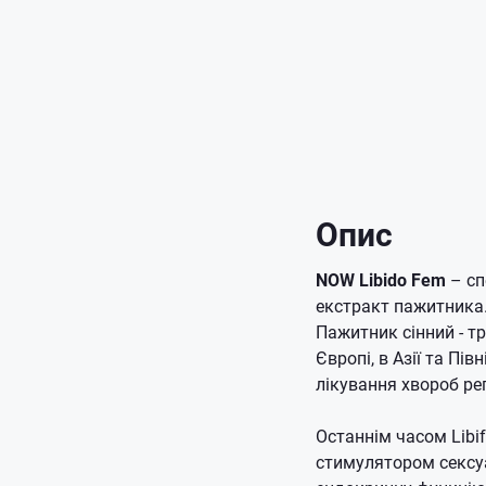
Опис
NOW Libido Fem
– сп
екстракт пажитника
Пажитник сінний - т
Європі, в Азії та Пів
лікування хвороб ре
Останнім часом Libif
стимулятором сексуа