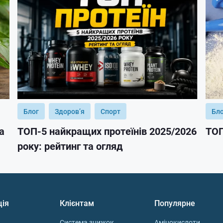
Блог
Здоров’я
Спорт
Бл
а
ТОП-5 найкращих протеїнів 2025/2026
ТОП
року: рейтинг та огляд
ція
Клієнтам
Популярне
Система знижок
Амінокислоти