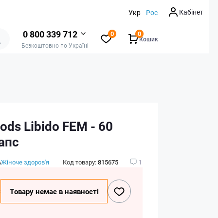
Кабінет
Укр
Рос
0 800 339 712
0
0
Кошик
Безкоштовно по Україні
ds Libido FEM - 60
апс
А
Жіноче здоров'я
Код товару:
815675
1
₴
Товару немає в наявності