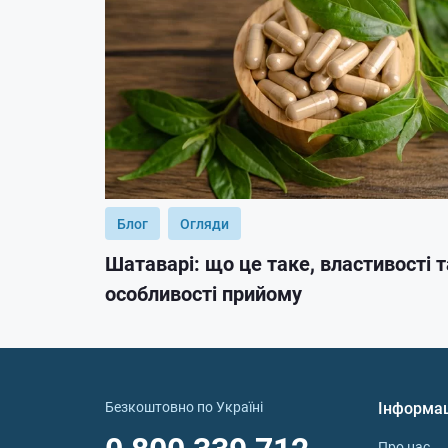
Блог
Огляди
Шатаварі: що це таке, властивості т
особливості прийому
Безкоштовно по Україні
Інформа
Про нас