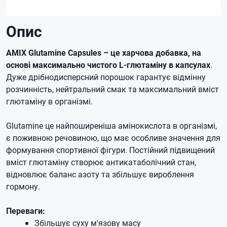
Опис
AMIX Glutamine Capsules – це харчова добавка, на
основі максимально чистого L-глютаміну в капсулах
.
Дуже дрібнодисперсний порошок гарантує відмінну
розчинність, нейтральний смак та максимальний вміст
глютаміну в організмі.
Glutamine це найпоширеніша амінокислота в організмі,
є поживною речовиною, що має особливе значення для
формування спортивної фігури. Постійний підвищений
вміст глютаміну створює антикатаболічний стан,
відновлює баланс азоту та збільшує вироблення
гормону.
Переваги:
Збільшує суху м'язову масу