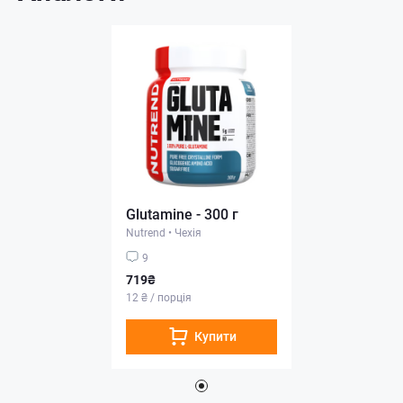
Glutamine - 300 г
Nutrend
•
Чехія
9
719₴
12 ₴ / порція
Купити