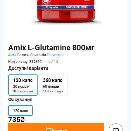
Amix L-Glutamine 800мг
Amix
Великобританія
Глютамін
Код товару:
819365
15
Доступні варіанти
120 капс
360 капс
20 порцій
60 порцій
36.8 ₴ / порція
14.8 ₴ / порція
Фасування
120 капс
735₴
Купити