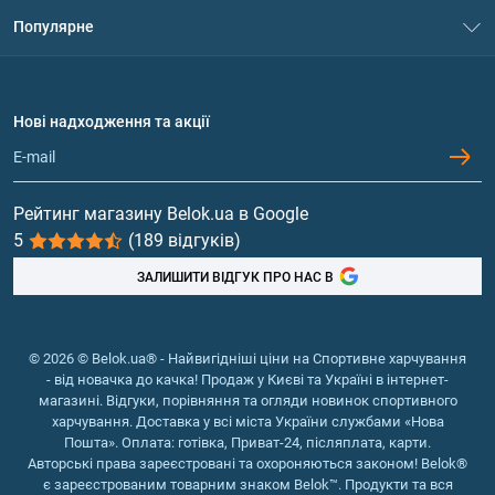
Система знижок
Популярне
Політика конфіденційності
Доставка і оплата
Амінокислоти
Договір приєднання
Питання та відповіді
Протеїн
Нові надходження та акції
Обмін та повернення
Контакти та адреси магазинів
Гейнери
Вітаміни та мінерали
Рейтинг магазину Belok.ua в Google
5
(189 відгуків)
Риб'ячий жир, жирні кислоти
ЗАЛИШИТИ ВІДГУК ПРО НАС В
© 2026 © Belok.ua® - Найвигідніші ціни на Спортивне харчування
- від новачка до качка! Продаж у Києві та Україні в інтернет-
магазині. Відгуки, порівняння та огляди новинок спортивного
харчування. Доставка у всі міста України службами «Нова
Пошта». Оплата: готівка, Приват-24, післяплата, карти.
Авторські права зареєстровані та охороняються законом! Belok®
є зареєстрованим товарним знаком Belok™. Продукти та вся