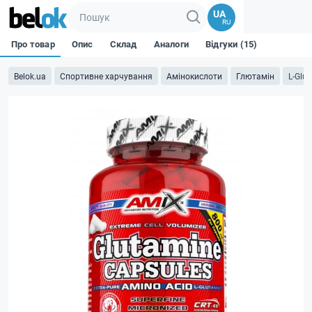
UA
RU
Про товар
Опис
Склад
Аналоги
Відгуки (15)
Belok.ua
Спортивне харчування
Амінокислоти
Глютамін
L-Glu