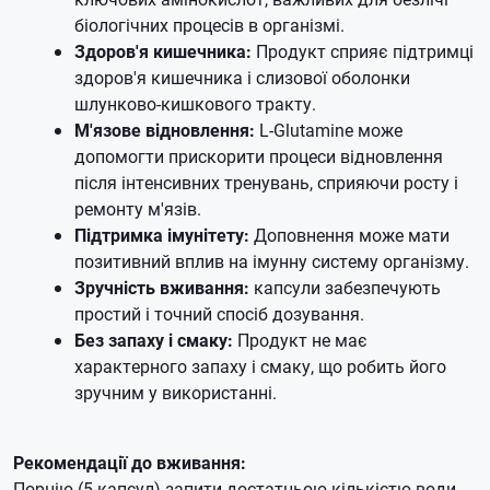
біологічних процесів в організмі.
Здоров'я кишечника:
Продукт сприяє підтримці
здоров'я кишечника і слизової оболонки
шлунково-кишкового тракту.
М'язове відновлення:
L-Glutamine може
допомогти прискорити процеси відновлення
після інтенсивних тренувань, сприяючи росту і
ремонту м'язів.
Підтримка імунітету:
Доповнення може мати
позитивний вплив на імунну систему організму.
Зручність вживання:
капсули забезпечують
простий і точний спосіб дозування.
Без запаху і смаку:
Продукт не має
характерного запаху і смаку, що робить його
зручним у використанні.
Рекомендації до вживання:
Порцію (5 капсул) запити достатньою кількістю води.