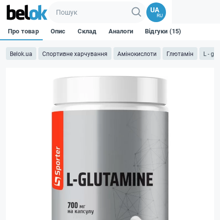
UA
RU
Про товар
Опис
Склад
Аналоги
Відгуки (15)
Belok.ua
Спортивне харчування
Амінокислоти
Глютамін
L - gl