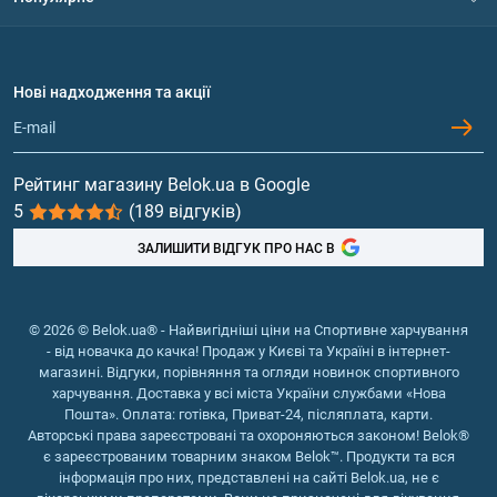
Політика конфіденційності
Доставка і оплата
Амінокислоти
Договір приєднання
Питання та відповіді
Протеїн
Нові надходження та акції
Обмін та повернення
Контакти та адреси магазинів
Гейнери
Вітаміни та мінерали
Рейтинг магазину Belok.ua в Google
5
(189 відгуків)
Риб'ячий жир, жирні кислоти
ЗАЛИШИТИ ВІДГУК ПРО НАС В
© 2026 © Belok.ua® - Найвигідніші ціни на Спортивне харчування
- від новачка до качка! Продаж у Києві та Україні в інтернет-
магазині. Відгуки, порівняння та огляди новинок спортивного
харчування. Доставка у всі міста України службами «Нова
Пошта». Оплата: готівка, Приват-24, післяплата, карти.
Авторські права зареєстровані та охороняються законом! Belok®
є зареєстрованим товарним знаком Belok™. Продукти та вся
інформація про них, представлені на сайті Belok.ua, не є