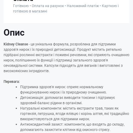
Готівкою • Оплата на рахунок • Наложений платіж • Карткою і
готівкою в магазині
Опис
Kidney Cleanse
- це унікальна формула, розроблена для підтримки
здоров'я нирок і їх природної детоксикації. Продукт містить ретельно
підібрані рослинні екстракти і поживні речовини, які сприяють очищенню
нирок, поліпшенню їх функції і підтримці загального здоров'я
сечовидільної системи. Капсули підходять для веганів і виготовлені з
високоякісних інгредієнтів.
Перевага:
Підтримка здоров'я нирок: сприяє нормальному
функціонуванню нирок і їх природному очищенню.
Детоксикація: допомагає виводити токсини і підтримує
здоровий баланс рідини в організмі.
Натуральні компоненти: містить екстракти трав, таких як
гортензія, петрушка, ягоди ялівцю і корінь алтея, які традиційно
використовуються для підтримки нирок.
Антиоксидантний захист: компоненти, що входять до складу,
допомагають захистити клітини від окисного стресу.