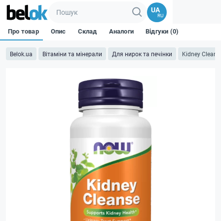
UA
RU
Про товар
Опис
Склад
Аналоги
Відгуки (0)
Belok.ua
Вітаміни та мінерали
Для нирок та печінки
Kidney Cleans