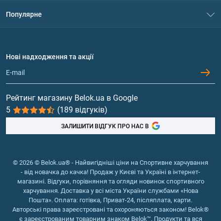
Система знижок
Популярне
Політика конфіденційності
Доставка і оплата
Амінокислоти
Договір приєднання
Питання та відповіді
Протеїн
Нові надходження та акції
Обмін та повернення
Контакти та адреси магазинів
Гейнери
Вітаміни та мінерали
Рейтинг магазину Belok.ua в Google
5
(189 відгуків)
Риб'ячий жир, жирні кислоти
ЗАЛИШИТИ ВІДГУК ПРО НАС В
© 2026 © Belok.ua® - Найвигідніші ціни на Спортивне харчування
- від новачка до качка! Продаж у Києві та Україні в інтернет-
магазині. Відгуки, порівняння та огляди новинок спортивного
харчування. Доставка у всі міста України службами «Нова
Пошта». Оплата: готівка, Приват-24, післяплата, карти.
Авторські права зареєстровані та охороняються законом! Belok®
є зареєстрованим товарним знаком Belok™. Продукти та вся