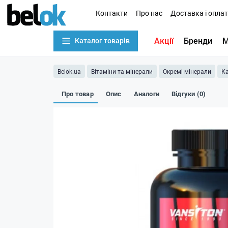
Контакти
Про нас
Доставка і опла
Акції
Бренди
М
Каталог товарів
Belok.ua
Вітаміни та мінерали
Окремі мінерали
К
Про товар
Опис
Аналоги
Відгуки (0)