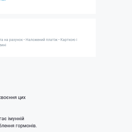
та на рахунок • Наложений платіж • Карткою і
зині
своєння цих
гає імунній
блення гормонів.