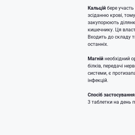
Кальцій
бере участь 
зсіданню крові, том
закупорюють ділян
кишечнику.
Ця власт
Входить до складу т
останніх.
Магній
необхідний ор
білків, передачі нер
системи, є протизап
інфекцій.
Спосіб застосування
3 таблетки на день 