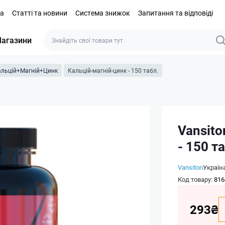
та
Статті та новини
Система знижок
Запитання та відповіді
агазини
альцій+Магній+Цинк
Кальцій-магній-цинк - 150 табл.
Vansito
- 150 т
Vansiton
Україн
Код товару:
816
293₴