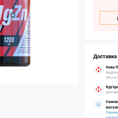
Доставка
Нова 
Відділе
або на
Кур’єр
Доставк
Самови
магази
Перевір
магази