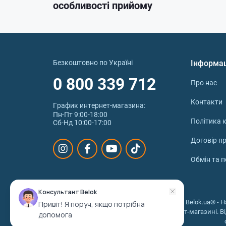
особливості прийому
Безкоштовно по Україні
Інформа
0 800 339 712
Про нас
Контакти
График интернет‑магазина:
Пн-Пт 9:00-18:00
Політика к
Сб-Нд 10:00-17:00
Договір п
Обмін та 
Консультант Belok
© 2026 © Belok.ua® - Н
Привіт! Я поруч, якщо потрібна
інтернет-магазині. В
допомога