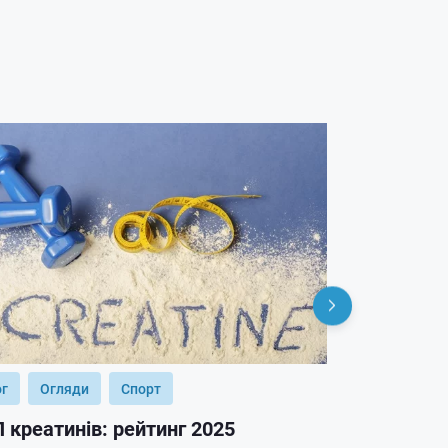
ог
Огляди
Спорт
Блог
Огл
 креатинів: рейтинг 2025
ТОП гейнер