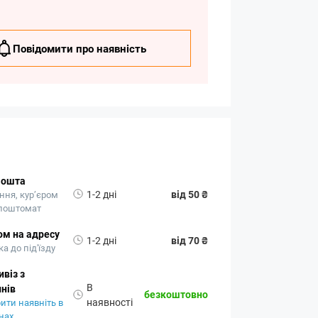
Повідомити про наявність
Пошта
1-2 дні
від 50 ₴
ння, кур’єром
 поштомат
ом на адресу
1-2 дні
від 70 ₴
а до під'їзду
віз з
В
нів
безкоштовно
наявності
ити наявніть в
нах