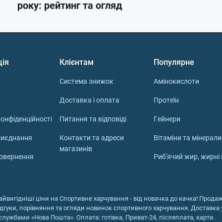
року: рейтинг та огляд
ція
Клієнтам
Популярне
Система знижок
Амінокислоти
Доставка і оплата
Протеїн
онфіденційності
Питання та відповіді
Гейнери
риєднання
Контакти та адреси
Вітаміни та мінерали
магазинів
повернення
Риб'ячий жир, жирні
айвигідніші ціни на Спортивне харчування - від новачка до качка! Продаж 
ідгуки, порівняння та огляди новинок спортивного харчування. Доставка у
службами «Нова Пошта». Оплата: готівка, Приват-24, післяплата, карти.