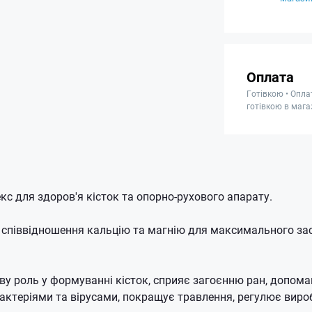
Оплата
Готівкою • Опла
готівкою в мага
с для здоров'я кісток та опорно-рухового апарату.
 співвідношення кальцію та магнію для максимального за
ву роль у формуванні кісток, сприяє загоєнню ран, допома
бактеріями та вірусами, покращує травлення, регулює виро