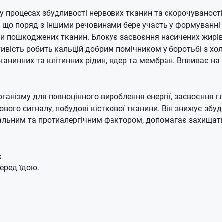
у процесах збудливості нервових тканин та скорочуваності
у що поряд з іншими речовинами бере участь у формуванні 
ки пошкоджених тканин.
Блокує засвоєння насичених жирів
ивість робить кальцій добрим помічником у боротьбі з хо
канинних та клітинних рідин, ядер та мембран.
Впливає на 
ганізму для повноцінного вироблення енергії, засвоєння г
вового сигналу, побудові кісткової тканини.
Він знижує збуд
альним та протиалергічним фактором, допомагає захищати
:
перед їдою.