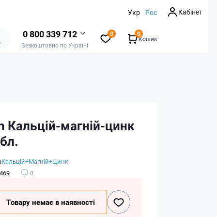
Кабінет
Укр
Рос
0 800 339 712
0
0
Кошик
Безкоштовно по Україні
n Кальцій-магній-цинк
абл.
а
Кальцій+Магній+Цинк
469
0
Товару немає в наявності