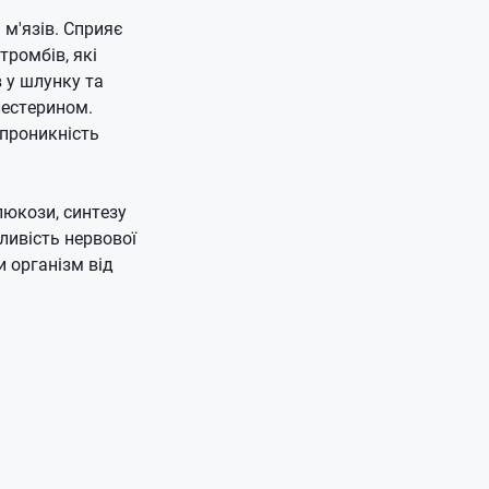
 м'язів.
Сприяє
тромбів, які
 у шлунку та
лестерином.
проникність
люкози, синтезу
ливість нервової
 організм від