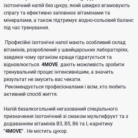
ізотонічний напій без цукру, який швидко вгамовують
спрагу та ефективно заповнює вітамінами та
мінералами, а також підтримує водно-сольовий баланс
під час тренування.
Професійні ізотонічні напої мають особливий склад
вітамінів, розроблений у швейцарських лабораторіях,
завдяки чому організм краще гідратується та
відновлюється.
4MOVE
дають можливість зробити
тренувальний процес інтенсивнішим, а значить
результат не змусить вас чекати.
Рекомендується професіоналами і всім, хто любить
активний спосіб життя.
Напій безалкогольний негазований спеціального
призначення ізотонічний зі смаком мультифрукт та з
додаванням вітамінів В3, B5, B6 та L-карнітину
"4MOVE"
.
Не містить цукор.