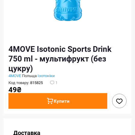
4MOVE Isotonic Sports Drink
750 ml - мультифрукт (без
цукру)
4MOVE
Польща
Ізотоніки
Код товару:
815825
1
49₴
Купити
Доставка