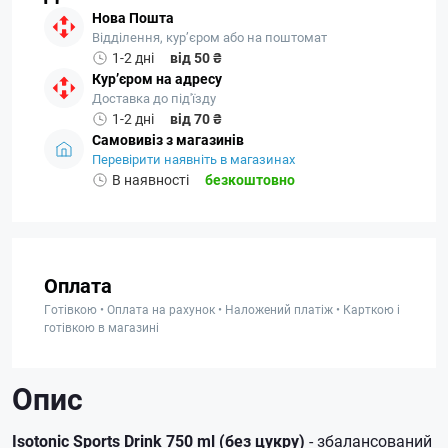
Нова Пошта
Відділення, кур’єром або на поштомат
1-2 дні
від 50 ₴
Кур’єром на адресу
Доставка до під'їзду
1-2 дні
від 70 ₴
Самовивіз з магазинів
Перевірити наявніть в магазинах
В наявності
безкоштовно
Оплата
Готівкою • Оплата на рахунок • Наложений платіж • Карткою і
готівкою в магазині
Опис
Isotonic Sports Drink 750 ml (без цукру)
- збалансований