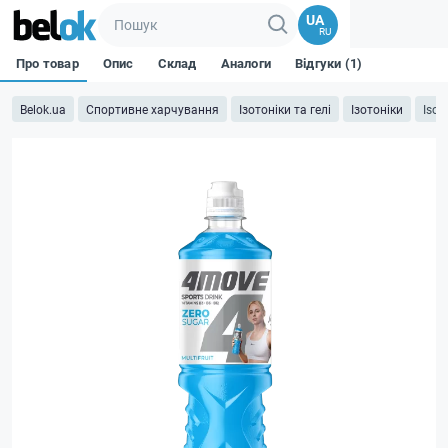
UA
RU
Про товар
Опис
Склад
Аналоги
Відгуки (1)
Belok.ua
Спортивне харчування
Ізотоніки та гелі
Ізотоніки
Isot