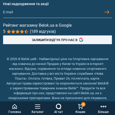
Протеїн
Нові надходження та акції
Обмін та повернення
Контакти та адреси магазинів
Гейнери
Вітаміни та мінерали
Рейтинг магазину Belok.ua в Google
5
(189 відгуків)
Риб'ячий жир, жирні кислоти
ЗАЛИШИТИ ВІДГУК ПРО НАС В
© 2026 © Belok.ua® - Найвигідніші ціни на Спортивне харчування
- від новачка до качка! Продаж у Києві та Україні в інтернет-
магазині. Відгуки, порівняння та огляди новинок спортивного
харчування. Доставка у всі міста України службами «Нова
Пошта». Оплата: готівка, Приват-24, післяплата, карти.
Авторські права зареєстровані та охороняються законом! Belok®
є зареєстрованим товарним знаком Belok™. Продукти та вся
інформація про них, представлені на сайті Belok.ua, не є
лікарськими препаратами. Вони не призначені для лікування,
зняття симптомів та запобігання хворобам.
0
Інтернет магазин Belok.ua
››
Інтернет магазин спортивного
Головна
Каталог
AI чат
Кошик
Більше
харчування