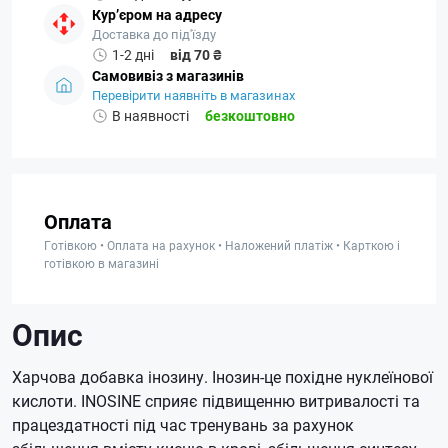
Кур’єром на адресу
Доставка до під'їзду
1-2 дні
від 70 ₴
Самовивіз з магазинів
Перевірити наявніть в магазинах
В наявності
безкоштовно
Оплата
Готівкою • Оплата на рахунок • Наложений платіж • Карткою і
готівкою в магазині
Опис
Харчова добавка інозину.
Інозин-це похідне нуклеїнової
кислоти.
INOSINE сприяє підвищенню витривалості та
працездатності під час тренувань за рахунок