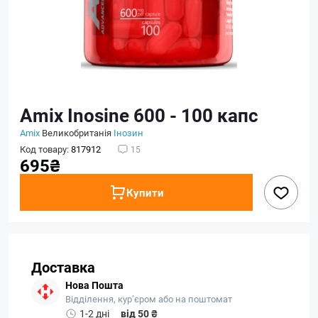
Amix Inosine 600 - 100 капс
Amix
Великобританія
Інозин
Код товару:
817912
15
695₴
Купити
Доставка
Нова Пошта
Відділення, кур’єром або на поштомат
1-2 дні
від 50 ₴