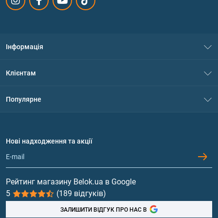
Інформація
Про нас
Клієнтам
Контакти
Система знижок
Популярне
Політика конфіденційності
Доставка і оплата
Амінокислоти
Договір приєднання
Питання та відповіді
Протеїн
Нові надходження та акції
Обмін та повернення
Контакти та адреси магазинів
Гейнери
Вітаміни та мінерали
Рейтинг магазину Belok.ua в Google
5
(189 відгуків)
Риб'ячий жир, жирні кислоти
ЗАЛИШИТИ ВІДГУК ПРО НАС В