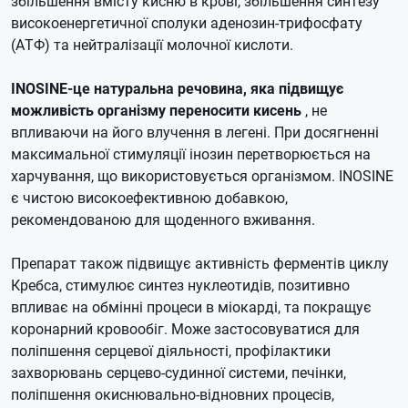
збільшення вмісту кисню в крові, збільшення синтезу
високоенергетичної сполуки аденозин-трифосфату
(АТФ) та нейтралізації молочної кислоти.
INOSINE-це натуральна речовина, яка підвищує
можливість організму переносити кисень
, не
впливаючи на його влучення в легені.
При досягненні
максимальної стимуляції інозин перетворюється на
харчування, що використовується організмом.
INOSINE
є чистою високоефективною добавкою,
рекомендованою для щоденного вживання.
Препарат також підвищує активність ферментів циклу
Кребса, стимулює синтез нуклеотидів, позитивно
впливає на обмінні процеси в міокарді, та покращує
коронарний кровообіг.
Може застосовуватися для
поліпшення серцевої діяльності, профілактики
захворювань серцево-судинної системи, печінки,
поліпшення окиснювально-відновних процесів,