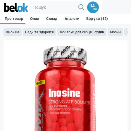
UA
RU
Про товар
Опис
Склад
Аналоги
Відгуки (15)
Belok.ua
Бади та здоров'я
Добавки для серця і судин
Інозин
In