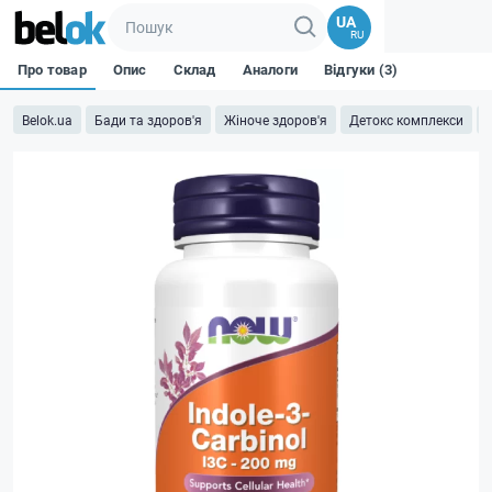
UA
RU
Про товар
Опис
Склад
Аналоги
Відгуки (3)
Belok.ua
Бади та здоров'я
Жіноче здоров'я
Детокс комплекси
I