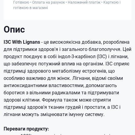
Готівкою • Оплата на рахунок • Наложений платіж • Карткою і
готівкою в магазині
Опис
I3C With Lignans
- це високоякісна добавка, розроблена
для підтримки здоров'я і загального благополуччя. Цей
продукт поєднує в собі індол-3-карбінол (I3C) і лігнани,
що забезпечує потужний вплив на організм. I3C сприяє
підтримці здорового метаболізму естрогенів, що
особливо важливо для жінок. Лігнани, відомі своїми
антиоксидантними властивостями, допомагають
боротися з вільними радикалами та підтримувати
здорові клітини. Формула також може сприяти
підтримці здоров'я тканин грудей і простати, а I3C і
лігнани можуть зміцнювати імунну систему.
Переваги продукту: