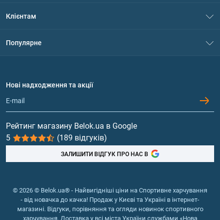
Про нас
Клієнтам
Контакти
Система знижок
Популярне
Політика конфіденційності
Доставка і оплата
Амінокислоти
Договір приєднання
Питання та відповіді
Протеїн
Нові надходження та акції
Обмін та повернення
Контакти та адреси магазинів
Гейнери
Вітаміни та мінерали
Рейтинг магазину Belok.ua в Google
5
(189 відгуків)
Риб'ячий жир, жирні кислоти
ЗАЛИШИТИ ВІДГУК ПРО НАС В
© 2026 © Belok.ua® - Найвигідніші ціни на Спортивне харчування
- від новачка до качка! Продаж у Києві та Україні в інтернет-
магазині. Відгуки, порівняння та огляди новинок спортивного
харчування. Доставка у всі міста України службами «Нова