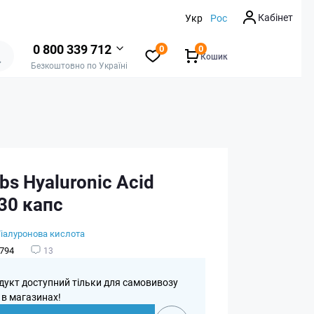
Кабінет
Укр
Рос
0 800 339 712
0
0
Кошик
Безкоштовно по Україні
bs Hyaluronic Acid
30 капс
Гіалуронова кислота
794
13
дукт доступний тільки для самовивозу
 в магазинах!