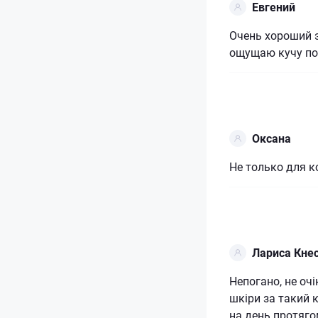
Евгений
Очень хороший 
ощущаю кучу по
Оксана
Не только для к
Лариса Кне
Непогано, не оч
шкіри за такий 
на день протяго