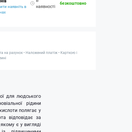
В
нів
безкоштовно
наявності
ити наявніть в
нах
та на рахунок • Наложений платіж • Карткою і
зині
ої для людського
овіальної рідини
 кислоти полягає у
ота відповідає за
 якому є у вигляді
 із підвищеними