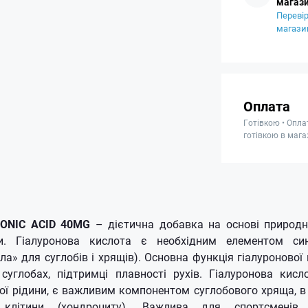
магази
Перевір
магази
Оплата
Готівкою • Опла
готівкою в мага
ONIC ACID 40MG
– дієтична добавка на основі природн
и. Гіалуронова кислота є необхідним елементом син
ла» для суглобів і хрящів). Основна функція гіалуронової
суглобах, підтримці плавності рухів. Гіалуронова кисл
ної рідини, є важливим компонентом суглобового хряща, в
клітини (хондроциту). Важлива для спортсменів