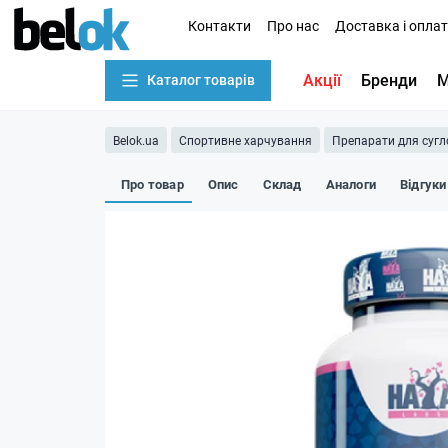
Контакти
Про нас
Доставка і опла
Акції
Бренди
М
Каталог товарів
Belok.ua
Спортивне харчування
Препарати для сугло
Про товар
Опис
Склад
Аналоги
Відгуки