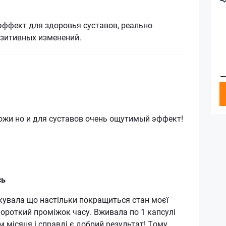
эффект для здоровья суставов, реально
зитивных изменений.
—
ожи но и для суставов очень ощутимый эффект!
сь
ікувала що настільки покращиться стан моєї
короткий проміжок часу. Вживала по 1 капсулі
м місяця і справді є добрий результат! Тому