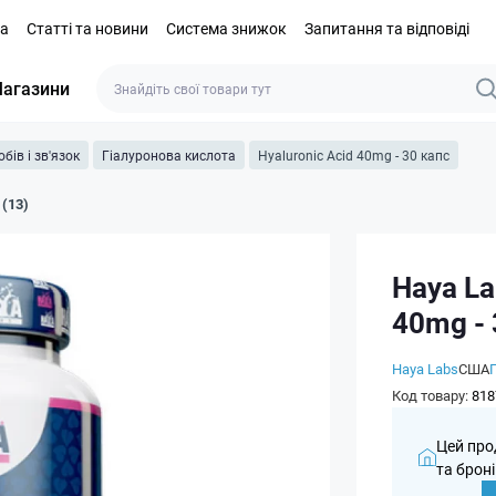
та
Статті та новини
Система знижок
Запитання та відповіді
агазини
бів і зв'язок
Гіалуронова кислота
Hyaluronic Acid 40mg - 30 капс
 (13)
Haya La
40mg - 
Haya Labs
США
Код товару:
818
Цей про
та броні