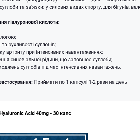
глоби та зв'язки: у силових видах спорту, для бігунів, вел
ня гіалуронової кислоти:
ологою;
та рухливості суглобів;
тку артриту при інтенсивних навантаженнях;
ення синовіальної рідини, що заповнює суглоби;
оджень суглобів під час інтенсивних навантажень.
застосування:
Приймати по 1 капсулі 1-2 рази на день
Hyaluronic Acid 40mg - 30 капс