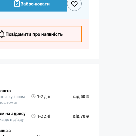
Забронювати
Повідомити про наявність
Пошта
1-2 дні
від 50 ₴
ння, кур’єром
 поштомат
ом на адресу
1-2 дні
від 70 ₴
а до під'їзду
віз з