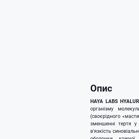
Опис
HAYA LABS HYALUR
організму молекул
(своєрідного «масти
зменшенні тертя у 
в'язкість синовіаль
оболонки кожної 