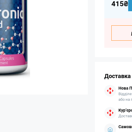
415₴
Доставка
Нова 
Відділе
або на
Кур’єр
Доставк
Самови