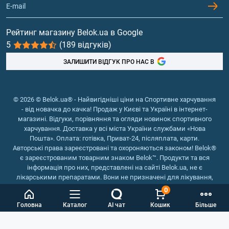
Гейнери
Вітаміни та мінерали
Рейтинг магазину Belok.ua в Google
5
(189 відгуків)
Риб'ячий жир, жирні кислоти
ЗАЛИШИТИ ВІДГУК ПРО НАС В
© 2026 © Belok.ua® - Найвигідніші ціни на Спортивне харчування
- від новачка до качка! Продаж у Києві та Україні в інтернет-
магазині. Відгуки, порівняння та огляди новинок спортивного
харчування. Доставка у всі міста України службами «Нова
Пошта». Оплата: готівка, Приват-24, післяплата, карти.
Авторські права зареєстровані та охороняються законом! Belok®
є зареєстрованим товарним знаком Belok™. Продукти та вся
інформація про них, представлені на сайті Belok.ua, не є
лікарськими препаратами. Вони не призначені для лікування,
зняття симптомів та запобігання хворобам.
0
Інтернет магазин Belok.ua
››
Інтернет магазин спортивного
Головна
Каталог
AI чат
Кошик
Більше
харчування