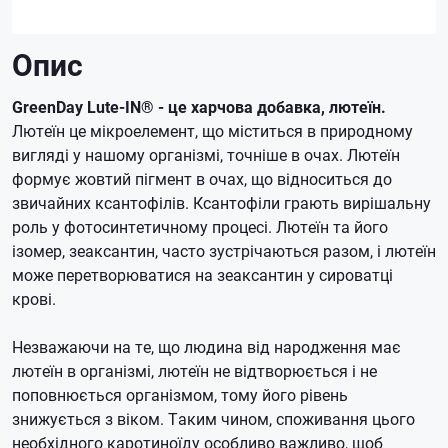
Опис
GreenDay Lute-IN® - це харчова добавка, лютеїн.
Лютеїн це мікроелемент, що міститься в природному
вигляді у нашому організмі, точніше в очах.
Лютеїн
формує жовтий пігмент в очах, що відноситься до
звичайних ксантофілів.
Ксантофіли грають вирішальну
роль у фотосинтетичному процесі.
Лютеїн та його
ізомер, зеаксантин, часто зустрічаються разом, і лютеїн
може перетворюватися на зеаксантин у сироватці
крові.
Незважаючи на те, що людина від народження має
лютеїн в організмі, лютеїн не відтворюється і не
поповнюється організмом, тому його рівень
знижується з віком.
Таким чином, споживання цього
необхідного каротиноїду особливо важливо, щоб