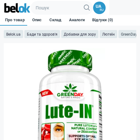
UA
RU
Про товар
Опис
Склад
Аналоги
Відгуки (0)
Belok.ua
Бади та здоров'я
Добавки для зору
Лютеїн
GreenDay L