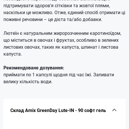
підтримувати здоров'я сітківки та жовтої плями,
наскільки це можливо.
Отже, єдиний спосіб отримати ці
поживні речовини – це дієта та/або добавки.
Лютеїн є натуральним жиророзчинним каротиноїдом,
що міститься в овочах і фруктах, особливо в зелених
листових овочах, таких як капуста, шпинат і листова
капуста.
Рекомендоване дозування:
приймати по 1 капсулі щодня під час їжі.
Запивати
велику кількість води.
Склад Amix GreenDay Lute-IN - 90 софт гель