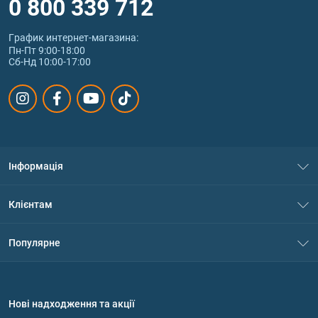
0 800 339 712
График интернет‑магазина:
Пн-Пт 9:00-18:00
Сб-Нд 10:00-17:00
Інформація
Про нас
Клієнтам
Контакти
Система знижок
Популярне
Політика конфіденційності
Доставка і оплата
Амінокислоти
Договір приєднання
Питання та відповіді
Протеїн
Нові надходження та акції
Обмін та повернення
Контакти та адреси магазинів