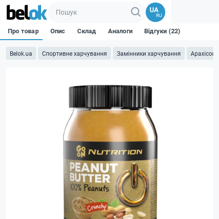
UA
RU
Про товар
Опис
Склад
Аналоги
Відгуки (22)
Belok.ua
Спортивне харчування
Замінники харчування
Арахісова