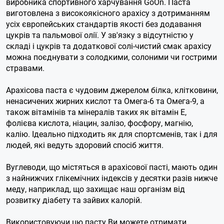
виробника спортивного харчування GoOn. Паста
виготовлена ​​з високоякісного арахісу з дотриманням
усіх європейських стандартів якості без додавання
цукрів та пальмової олії. У зв'язку з відсутністю у
складі і цукрів та додаткової солі-чистий смак арахісу
можна поєднувати з солодкими, солоними чи гострими
стравами.
Арахісова паста є чудовим джерелом білка, клітковини,
ненасичених жирних кислот та Омега-6 та Омега-9, а
також вітамінів та мінералів таких як вітамін Е,
фолієва кислота, ніацин, залізо, фосфору, магнію,
калію. Ідеально підходить як для спортсменів, так і для
людей, які ведуть здоровий спосіб життя.
Вуглеводи, що містяться в арахісової пасті, мають один
з найнижчих глікемічних індексів у десятки разів нижче
меду, наприклад, що захищає наш організм від
розвитку діабету та зайвих калорій.
Використовуючи цю пасту Ви можете отримати