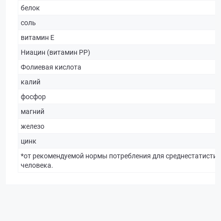
белок
соль
витамин Е
Ниацин (витамин РР)
Фолиевая кислота
калий
фосфор
магний
железо
цинк
*от рекомендуемой нормы потребления для среднестатистич
человека.