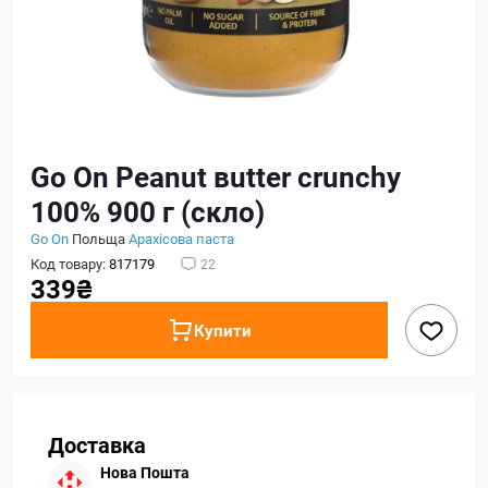
Go On Peanut вutter crunchy
100% 900 г (скло)
Go On
Польща
Арахісова паста
Код товару:
817179
22
339₴
Купити
Доставка
Нова Пошта