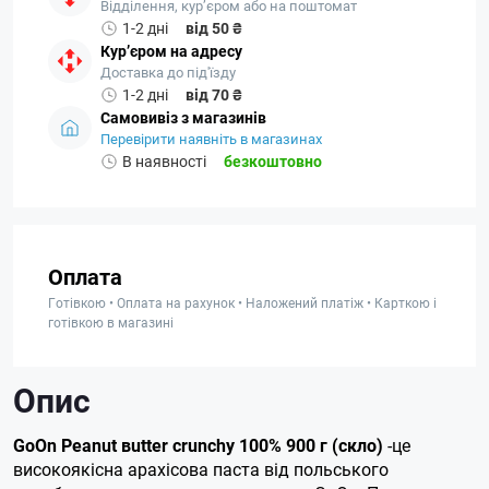
Відділення, кур’єром або на поштомат
1-2 дні
від 50 ₴
Кур’єром на адресу
Доставка до під'їзду
1-2 дні
від 70 ₴
Самовивіз з магазинів
Перевірити наявніть в магазинах
В наявності
безкоштовно
Оплата
Готівкою • Оплата на рахунок • Наложений платіж • Карткою і
готівкою в магазині
Опис
GoOn Peanut вutter crunchy 100% 900 г (скло)
-це
високоякісна арахісова паста від польського