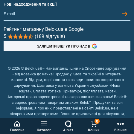
Протеїн
Нові надходження та акції
Обмін та повернення
Контакти та адреси магазинів
Гейнери
Вітаміни та мінерали
Рейтинг магазину Belok.ua в Google
5
(189 відгуків)
Риб'ячий жир, жирні кислоти
ЗАЛИШИТИ ВІДГУК ПРО НАС В
© 2026 © Belok.ua® - Найвигідніші ціни на Спортивне харчування
- від новачка до качка! Продаж у Києві та Україні в інтернет-
магазині. Відгуки, порівняння та огляди новинок спортивного
харчування. Доставка у всі міста України службами «Нова
Пошта». Оплата: готівка, Приват-24, післяплата, карти.
Авторські права зареєстровані та охороняються законом! Belok®
є зареєстрованим товарним знаком Belok™. Продукти та вся
інформація про них, представлені на сайті Belok.ua, не є
лікарськими препаратами. Вони не призначені для лікування,
зняття симптомів та запобігання хворобам.
0
Інтернет магазин Belok.ua
››
Інтернет магазин спортивного
Головна
Каталог
AI чат
Кошик
Більше
харчування