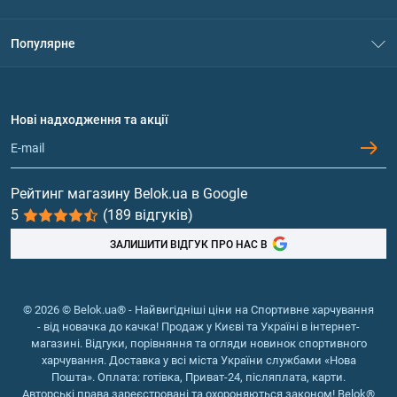
Контакти
Система знижок
Популярне
Політика конфіденційності
Доставка і оплата
Амінокислоти
Договір приєднання
Питання та відповіді
Протеїн
Нові надходження та акції
Обмін та повернення
Контакти та адреси магазинів
Гейнери
Вітаміни та мінерали
Рейтинг магазину Belok.ua в Google
5
(189 відгуків)
Риб'ячий жир, жирні кислоти
ЗАЛИШИТИ ВІДГУК ПРО НАС В
© 2026 © Belok.ua® - Найвигідніші ціни на Спортивне харчування
- від новачка до качка! Продаж у Києві та Україні в інтернет-
магазині. Відгуки, порівняння та огляди новинок спортивного
харчування. Доставка у всі міста України службами «Нова
Пошта». Оплата: готівка, Приват-24, післяплата, карти.
Авторські права зареєстровані та охороняються законом! Belok®