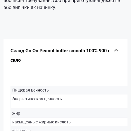
або після тренування. Або при приготуванні десертів
або випічки як начинку.
Склад Go On Peanut butter smooth 100% 900 г
скло
Пищевая ценность
Энергетическая ценность
жир
насыщенные жирные кислоты
углеводы