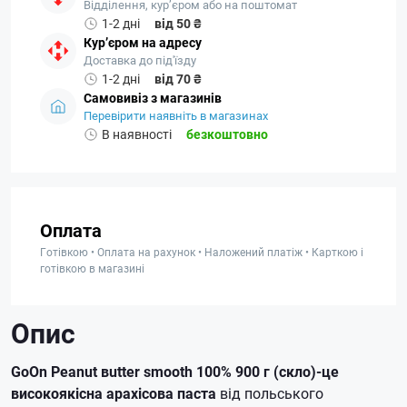
Відділення, кур’єром або на поштомат
1-2 дні
від 50 ₴
Кур’єром на адресу
Доставка до під'їзду
1-2 дні
від 70 ₴
Самовивіз з магазинів
Перевірити наявніть в магазинах
В наявності
безкоштовно
Оплата
Готівкою • Оплата на рахунок • Наложений платіж • Карткою і
готівкою в магазині
Опис
GoOn Peanut вutter smooth 100% 900 г (скло)-це
високоякісна арахісова паста
від польського