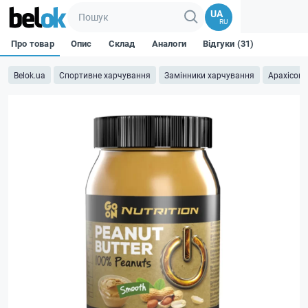
UA
RU
Про товар
Опис
Склад
Аналоги
Відгуки (31)
Belok.ua
Спортивне харчування
Замінники харчування
Арахісова