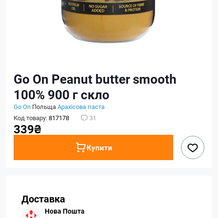
Go On Peanut butter smooth
100% 900 г скло
Go On
Польща
Арахісова паста
Код товару:
817178
31
339₴
Купити
Доставка
Нова Пошта