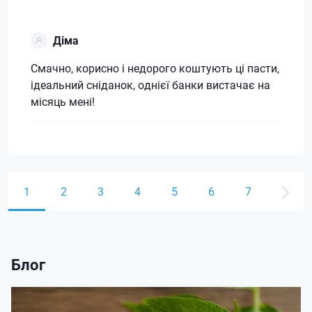
Діма
Смачно, корисно і недорого коштують ці пасти,
ідеальний сніданок, однієї банки вистачає на
місяць мені!
1
2
3
4
5
6
7
Блог