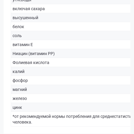
включая сахара
высушенный
белок
соль
витамин Е
Ниацин (витамин РР)
Фолиевая кислота
калий
фосфор
магний
железо
цинк
*от рекомендуемой нормы потребления для среднестатистич
человека.