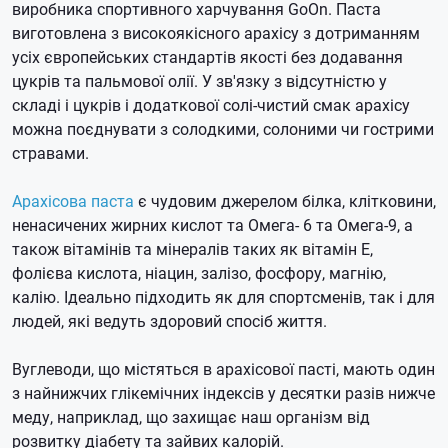
виробника спортивного харчування GoOn. Паста
виготовлена з високоякісного арахісу з дотриманням
усіх європейських стандартів якості без додавання
цукрів та пальмової олії. У зв'язку з відсутністю у
складі і цукрів і додаткової солі-чистий смак арахісу
можна поєднувати з солодкими, солоними чи гострими
стравами.
Арахісова паста
є чудовим джерелом білка, клітковини,
ненасичених жирних кислот та Омега- 6 та Омега-9, а
також вітамінів та мінералів таких як вітамін Е,
фолієва кислота, ніацин, залізо, фосфору, магнію,
калію. Ідеально підходить як для спортсменів, так і для
людей, які ведуть здоровий спосіб життя.
Вуглеводи, що містяться в арахісової пасті, мають один
з найнижчих глікемічних індексів у десятки разів нижче
меду, наприклад, що захищає наш організм від
розвитку діабету та зайвих калорій.