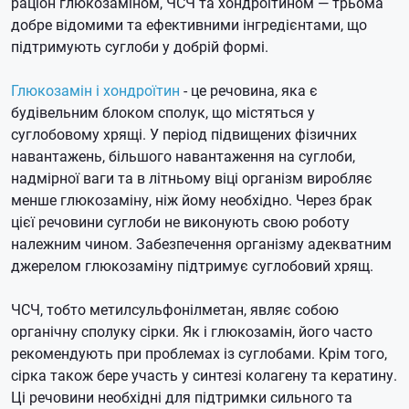
раціон глюкозаміном, ЧСЧ та хондроїтином — трьома
добре відомими та ефективними інгредієнтами, що
підтримують суглоби у добрій формі.
Глюкозамін і хондроїтин
- це речовина, яка є
будівельним блоком сполук, що містяться у
суглобовому хрящі. У період підвищених фізичних
навантажень, більшого навантаження на суглоби,
надмірної ваги та в літньому віці організм виробляє
менше глюкозаміну, ніж йому необхідно. Через брак
цієї речовини суглоби не виконують свою роботу
належним чином. Забезпечення організму адекватним
джерелом глюкозаміну підтримує суглобовий хрящ.
ЧСЧ, тобто метилсульфонілметан, являє собою
органічну сполуку сірки. Як і глюкозамін, його часто
рекомендують при проблемах із суглобами. Крім того,
сірка також бере участь у синтезі колагену та кератину.
Ці речовини необхідні для підтримки сильного та