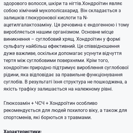
здорового волосся, шкіри та нігтів.Хондроїтин являє
собою хімічний мукополісахарид. Він складається з
залишків глюкуронової кислоти та N-
ацетилгалактозаміну. Ця речовина є ендогенною і тому
виробляється нашим організмом. Основне місце
виникнення – суглобовий хрящ. Хондроїтин у формі
сульфату найбільш ефективний. Це співвідношення
дуже важливе, оскільки допомагає усунути відчуття
тертя між суглобовими поверхнями. Крім того,
хондроїтин природно підтримує вироблення суглобової
рідини, яка відповідає за правильне функціонування
суглобів. В результаті їхня структура не пошкоджена, а
якість трафіку залишається на належному рівні.
Глюкозамін + ЧСЧ + Хондроїтин особливо
рекомендується для людей похилого віку, а також для
спортсменів, які борються з травмами.
Характеристики: