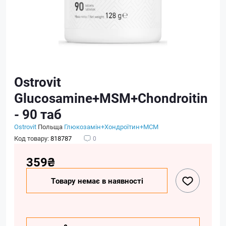
Ostrovit
Glucosamine+MSM+Chondroitin
- 90 таб
Ostrovit
Польща
Глюкозамін+Хондроїтин+МСМ
Код товару:
818787
0
359₴
Товару немає в наявності