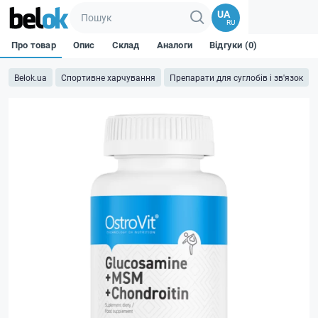
UA
RU
Про товар
Опис
Склад
Аналоги
Відгуки (0)
Belok.ua
Спортивне харчування
Препарати для суглобів і зв'язок