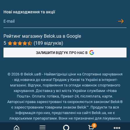
Договір приєднання
Питання та відповіді
Протеїн
Нові надходження та акції
Обмін та повернення
Контакти та адреси магазинів
Гейнери
Вітаміни та мінерали
Рейтинг магазину Belok.ua в Google
5
(189 відгуків)
Риб'ячий жир, жирні кислоти
ЗАЛИШИТИ ВІДГУК ПРО НАС В
© 2026 © Belok.ua® - Найвигідніші ціни на Спортивне харчування
- від новачка до качка! Продаж у Києві та Україні в інтернет-
магазині. Відгуки, порівняння та огляди новинок спортивного
харчування. Доставка у всі міста України службами «Нова
Пошта». Оплата: готівка, Приват-24, післяплата, карти.
Авторські права зареєстровані та охороняються законом! Belok®
є зареєстрованим товарним знаком Belok™. Продукти та вся
інформація про них, представлені на сайті Belok.ua, не є
лікарськими препаратами. Вони не призначені для лікування,
зняття симптомів та запобігання хворобам.
0
Інтернет магазин Belok.ua
››
Інтернет магазин спортивного