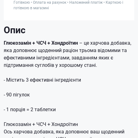
Готівкою • Оплата на рахунок • Наложений платіж • Карткою і
готівкою в магазині
Опис
Глюкозамін + ЧСЧ + Хондроїтин
– це харчова добавка,
яка доповнює щоденний раціон трьома відомими та
ефективними інгредієнтами, завданням яких є
підтримання суглобів у хорошому стані.
- Містить 3 ефективні інгредієнти
- 90 пігулок
- 1 порція = 2 таблетки
Глюкозамін + ЧСЧ + Хондроїтин
Ось харчова добавка, яка доповнює ваш щоденний