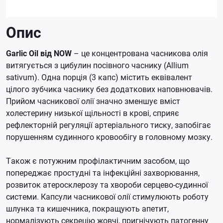
Опис
Garlic Oil від NOW
– це концентрована часникова олія
витягується з цибулин посівного часнику (Allium
sativum).
Одна порція (3 капс) містить еквівалент
цілого зубчика часнику без додаткових наповнювачів.
Прийом часникової олії значно зменшує вміст
холестерину низької щільності в крові, сприяє
рефлекторній регуляції артеріального тиску, запобігає
порушенням судинного кровообігу в головному мозку.
Також є потужним профілактичним засобом, що
попереджає простудні та інфекційні захворювання,
розвиток атеросклерозу та хвороби серцево-судинної
системи.
Капсули часникової олії стимулюють роботу
шлунка та кишечника, покращують апетит,
нормалізують секрецію жовчі, пригнічують патогенну