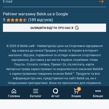
Гейнери
Вітаміни та мінерали
Рейтинг магазину Belok.ua в Google
5
(189 відгуків)
Риб'ячий жир, жирні кислоти
ЗАЛИШИТИ ВІДГУК ПРО НАС В
© 2026 © Belok.ua® - Найвигідніші ціни на Спортивне харчування
- від новачка до качка! Продаж у Києві та Україні в інтернет-
магазині. Відгуки, порівняння та огляди новинок спортивного
харчування. Доставка у всі міста України службами «Нова
Пошта». Оплата: готівка, Приват-24, післяплата, карти.
Авторські права зареєстровані та охороняються законом! Belok®
є зареєстрованим товарним знаком Belok™. Продукти та вся
інформація про них, представлені на сайті Belok.ua, не є
лікарськими препаратами. Вони не призначені для лікування,
зняття симптомів та запобігання хворобам.
0
Інтернет магазин Belok.ua
››
Інтернет магазин спортивного
Головна
Каталог
AI чат
Кошик
Більше
харчування