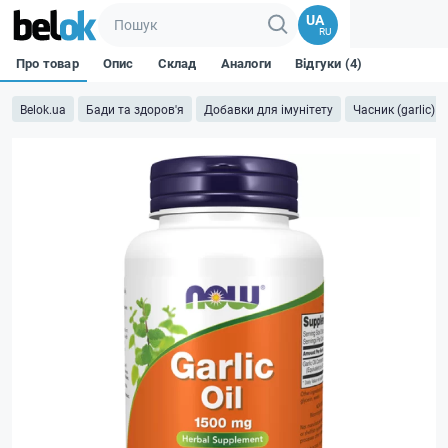
UA
RU
Про товар
Опис
Склад
Аналоги
Відгуки (4)
Belok.ua
Бади та здоров'я
Добавки для імунітету
Часник (garlic)