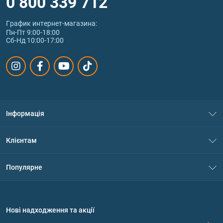
0 800 339 712
График интернет‑магазина:
Пн-Пт 9:00-18:00
Сб-Нд 10:00-17:00
Інформація
Про нас
Клієнтам
Контакти
Система знижок
Популярне
Політика конфіденційності
Доставка і оплата
Амінокислоти
Договір приєднання
Питання та відповіді
Протеїн
Нові надходження та акції
Обмін та повернення
Контакти та адреси магазинів