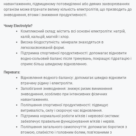
навантаженнях, підвищеному потовиділенні або деяких захворюваннях
організм може втрачати велику кількість електролітів, що призводить до
зневоднення, втоми і зниження продуктивності.
Чому
Electrolyte
?
Комплексний склад: містить всі основні електроліти: натрій,
калій, кальцій, магній і хлор.
Висока біодоступність: мінерали знаходяться в
легкозасвоюваній формі.
Підтримка спортивної продуктивності: допомагає відновити
водно-сольовий баланс після тренувань, покращує гідратацію і
сприяє більш швидкому відновленню.
Перевага:
Відновлення водного балансу: допомагає швидко відновити
втрачену рідину і електроліти.
Запобігання зневоднення: знижує ризик виникнення
зневоднення, особливо при інтенсивних фізичних
навантаженнях.
Поліпшення спортивної продуктивності: підвищує
витривалість, силу і скорочує час відновлення.
Підтримка нормальної роботи м'язів і нервової системи:
забезпечує правильне функціонування м'язів і нервів.
Поліпшення загального самопочуття: допомагає боротися з
втомою, слабкістю і головним болем, пов'язаними з