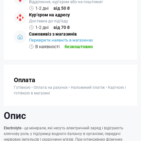
Відділення, кур’єром або на поштомат
1-2 дні
від 50 ₴
Кур’єром на адресу
Доставка до під'їзду
1-2 дні
від 70 ₴
Самовивіз з магазинів
Перевірити наявніть в магазинах
В наявності
безкоштовно
Оплата
Готівкою • Оплата на рахунок • Наложений платіж • Карткою і
готівкою в магазині
Опис
Electrolyte
- це мінерали, які несуть електричний заряд і відіграють
ключову роль у підтримці водного балансу в організмі, передачі
нервових імпульсів і скороченні м'язів. При інтенсивних фізичних