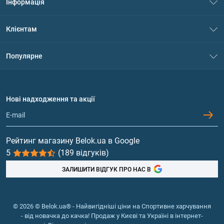
Інформація
Про нас
Клієнтам
Контакти
Система знижок
Популярне
Політика конфіденційності
Доставка і оплата
Амінокислоти
Договір приєднання
Питання та відповіді
Протеїн
Нові надходження та акції
Обмін та повернення
Контакти та адреси магазинів
Гейнери
Вітаміни та мінерали
Рейтинг магазину Belok.ua в Google
5
(189 відгуків)
Риб'ячий жир, жирні кислоти
ЗАЛИШИТИ ВІДГУК ПРО НАС В
© 2026 © Belok.ua® - Найвигідніші ціни на Спортивне харчування
- від новачка до качка! Продаж у Києві та Україні в інтернет-