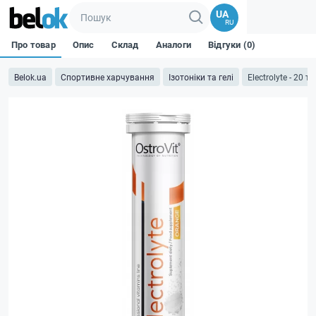
UA
RU
Про товар
Опис
Склад
Аналоги
Відгуки (0)
Belok.ua
Спортивне харчування
Ізотоніки та гелі
Electrolyte - 20 т