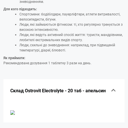
зневодненням.
Для кого підходить:
Спортсмени: бодібілдери, пауерліфтери, атлети витривалості,
велосипедисти, бігуни.
Люди, які займаються фітнесом: ті, хто регулярно тренується з
високою інтенсивністю.
Люди, які ведуть активний спосіб життя: туристи, мандрівники,
любителі екстремальних видів спорту.
Люди, схильні до зневоднення: наприклад, при підвищеній
температурі, діареї, блювоті.
Як приймати:
Рекомендоване дозування 1 таблетку 3 рази на день.
Склад Ostrovit Electrolyte - 20 таб - апельсин