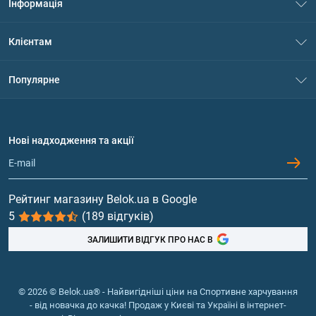
Інформація
Про нас
Клієнтам
Контакти
Система знижок
Популярне
Політика конфіденційності
Доставка і оплата
Амінокислоти
Договір приєднання
Питання та відповіді
Протеїн
Нові надходження та акції
Обмін та повернення
Контакти та адреси магазинів
Гейнери
Вітаміни та мінерали
Рейтинг магазину Belok.ua в Google
5
(189 відгуків)
Риб'ячий жир, жирні кислоти
ЗАЛИШИТИ ВІДГУК ПРО НАС В
© 2026 © Belok.ua® - Найвигідніші ціни на Спортивне харчування
- від новачка до качка! Продаж у Києві та Україні в інтернет-