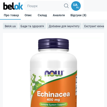
UA
RU
Про товар
Опис
Склад
Аналоги
Відгуки (8)
Belok.ua
Бади та здоров'я
Добавки для імунітету
Екстракт ехінаце