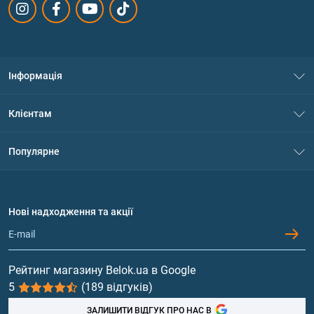
Інформація
Про нас
Клієнтам
Контакти
Система знижок
Популярне
Політика конфіденційності
Доставка і оплата
Амінокислоти
Договір приєднання
Питання та відповіді
Протеїн
Нові надходження та акції
Обмін та повернення
Контакти та адреси магазинів
Гейнери
Вітаміни та мінерали
Рейтинг магазину Belok.ua в Google
5
(189 відгуків)
Риб'ячий жир, жирні кислоти
ЗАЛИШИТИ ВІДГУК ПРО НАС В