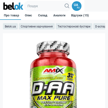
UA
RU
Про товар
Опис
Склад
Аналоги
Відгуки (15)
Belok.ua
Спортивне харчування
Тестостеронові бустери
D-аспара