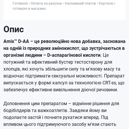
Готівкою • Оплата на рахунок • Наложений платіж • Карткою і
готівкою в магазині
Опис
Amix™ D-AA – це революційно нова добавка, заснована
на одній із природних амінокислот, що зустрічаються в
організмі людини – D-аспарагінової кислоти
. Це
потужний та ефективний бустер тестостерону для
хлопців, які хочуть збільшити силу та м'язову масу та
водночас підтримати сексуальні можливості. Препарат
випускається у формі капсул за технологією CRT-ss, що
забезпечує ефективне вивільнення діючої речовини.
Доповнення цим препаратом – відмінне рішення для
бодібілдерів та важкоатлетів. Завдяки йому ви
подолаєте застій і почнете рухатися вперед. Під
впливом цього підтримуючого засобу м'язи стають