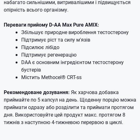
набагато сильнішими, витривалішими і підвищується
опірність всього організму.
Переваги прийому D-AA Max Pure AMIX:
Збільшує природне вироблення тестостерону
Підтримує ріст та силу м'язів
Підсилює лібідо
Підтримує регенерацію
DAA є основним інгредієнтом тестостерону
бустерів
Містить Methocel® CRT-ss
Рекомендоване дозування:
Як харчова добавка
приймайте по 5 капсул на день. Щоденну порцію можна
приймати одразу або розділити та приймати протягом
дня. Використовуйте цей продукт макс. протягом 8
тижнів з наступною 4-тижневою перервою в циклі.