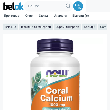
UA
RU
Про товар
Опис
Склад
Аналоги
Відгуки (6)
Belok.ua
Вітаміни та мінерали
Окремі мінерали
Кальцій
Coral 