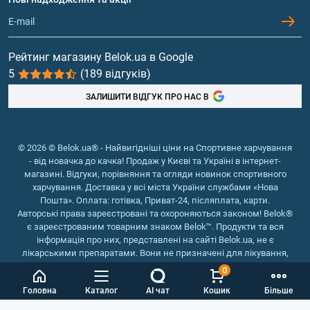
Обмін та повернення
Контакти та адреси магазинів
Гейнери
Вітаміни та мінерали
Рейтинг магазину Belok.ua в Google
5
(189 відгуків)
Риб'ячий жир, жирні кислоти
ЗАЛИШИТИ ВІДГУК ПРО НАС В
© 2026 © Belok.ua® - Найвигідніші ціни на Спортивне харчування
- від новачка до качка! Продаж у Києві та Україні в інтернет-
магазині. Відгуки, порівняння та огляди новинок спортивного
харчування. Доставка у всі міста України службами «Нова
Пошта». Оплата: готівка, Приват-24, післяплата, карти.
Авторські права зареєстровані та охороняються законом! Belok®
є зареєстрованим товарним знаком Belok™. Продукти та вся
інформація про них, представлені на сайті Belok.ua, не є
лікарськими препаратами. Вони не призначені для лікування,
зняття симптомів та запобігання хворобам.
0
Інтернет магазин Belok.ua
››
Інтернет магазин спортивного
Головна
Каталог
AI чат
Кошик
Більше
харчування