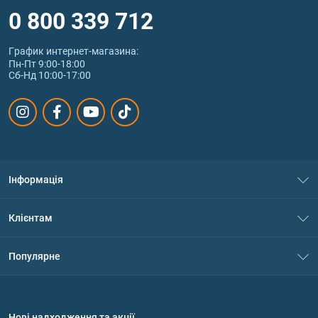
0 800 339 712
График интернет‑магазина:
Пн-Пт 9:00-18:00
Сб-Нд 10:00-17:00
Інформація
Про нас
Клієнтам
Контакти
Система знижок
Популярне
Політика конфіденційності
Доставка і оплата
Амінокислоти
Договір приєднання
Питання та відповіді
Протеїн
Нові надходження та акції