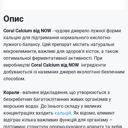
Опис
Coral Calcium від NOW
- чудове джерело лужної форми
кальцію для підтримання нормального кислотно-
лужного балансу.
Цей препарат містить натуральні
мікроелементи, важливі для здоров'я кісток, а також
оптимальної ферментативної активності.
При
виробництві
Coral Calcium від NOW
інгредієнти
добуваються із наземних джерел екологічно безпечним
способом.
Корали
- вапняні відкладення, що утворюються з
безхребетних багатоклітинних живих організмів у
морських водах.
До їхнього складу у великих
концентраціях входить
кальцій
.
Як відомо, елемент
відіграє кілька важливих функцій для організму –
підтримує структуру опорно-рухового апарату та зубів,