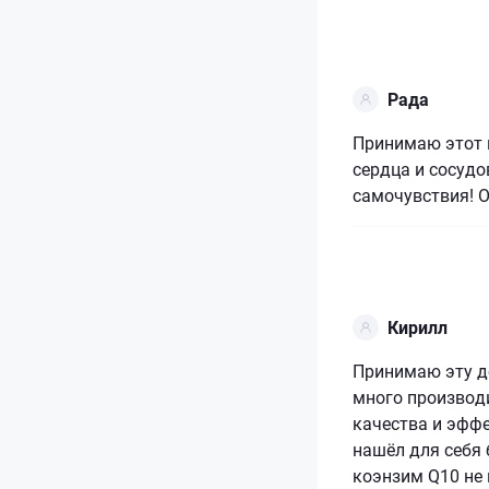
Рада
Принимаю этот 
сердца и сосудо
самочувствия! 
Кирилл
Принимаю эту д
много производи
качества и эффе
нашёл для себя 
коэнзим Q10 не