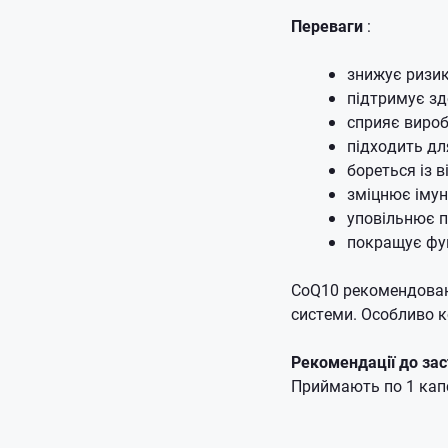
Переваги
:
знижує ризик
підтримує зд
сприяє виробл
підходить дл
бореться із 
зміцнює імуні
уповільнює п
покращує фун
CoQ10 рекомендована
системи.
Особливо к
Рекомендації до зас
Приймають по 1 капсу