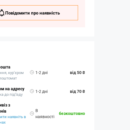
Повідомити про наявність
Пошта
1-2 дні
від 50 ₴
ння, кур’єром
 поштомат
ом на адресу
1-2 дні
від 70 ₴
а до під'їзду
віз з
В
нів
безкоштовно
наявності
ити наявніть в
нах