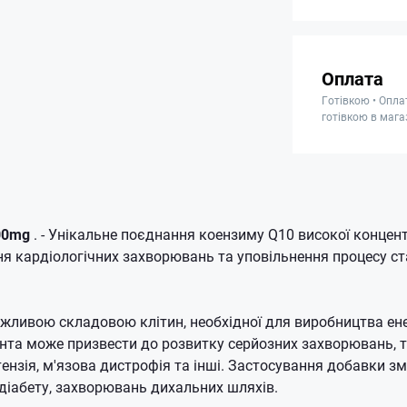
Оплата
Готівкою • Опла
готівкою в мага
00mg
.
- Унікальне поєднання коензиму Q10 високої концент
ня кардіологічних захворювань та уповільнення процесу ст
жливою складовою клітин, необхідної для виробництва енер
нта може призвести до розвитку серйозних захворювань, т
тензія, м'язова дистрофія та інші.
Застосування добавки з
діабету, захворювань дихальних шляхів.