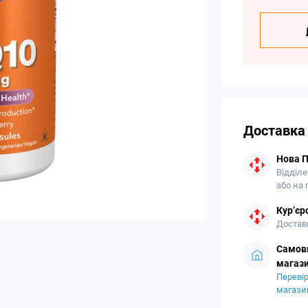
Доставка
Нова 
Відділе
або на
Кур’єр
Доставк
Самови
магази
Перевір
магази