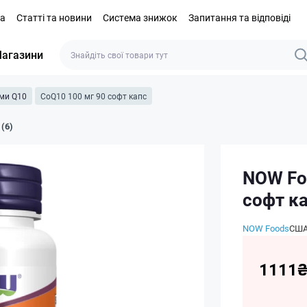
та
Статті та новини
Система знижок
Запитання та відповіді
агазини
ми Q10
CoQ10 100 мг 90 софт капс
 (6)
NOW Fo
софт к
NOW Foods
СШ
1111