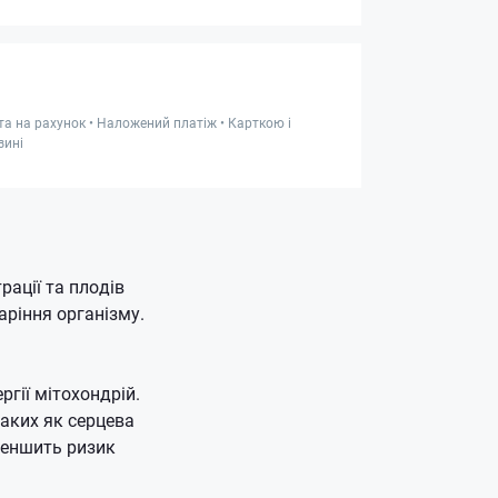
та на рахунок • Наложений платіж • Карткою і
зині
рації та плодів
аріння організму.
гії мітохондрій.
аких як серцева
меншить ризик