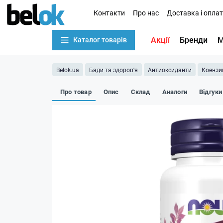
Контакти
Про нас
Доставка і опла
Акції
Бренди
М
Каталог товарів
Belok.ua
Бади та здоров'я
Антиоксиданти
Коензи
Про товар
Опис
Склад
Аналоги
Відгуки