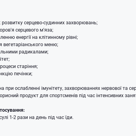
 розвитку серцево-судинних захворювань;
оров'я серцевого м'яза;
енню енергії на клітинному рівні;
я вегетаріанського меню;
вільними радикалами;
тет;
роцеси старіння;
кцію печінки;
 при ослабленні імунітету, захворюваннях нервової та се
орисний продукт для спортсменів під час інтенсивних заня
тосування:
лі 1-2 рази на день під час їди.