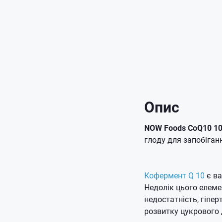
Опис
NOW Foods CoQ10 1
глоду для запобіган
Кофермент Q 10
є ва
Недолік цього елеме
недостатність, гіпер
розвитку цукрового 