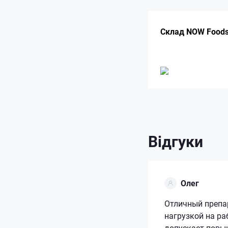
Склад NOW Foods
Відгуки
Олег
Отличный препар
нагрузкой на ра
допускает повыш