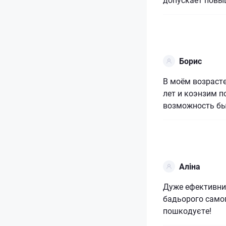
Борис
В моём возрасте
лет и коэнзим п
возможность бы
Аліна
Дуже ефективний
бадьорого самоп
пошкодуєте!