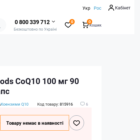
Кабінет
Укр
Рос
0 800 339 712
0
0
Кошик
Безкоштовно по Україні
ods CoQ10 100 мг 90
апс
А
Коензими Q10
Код товару:
815916
6
₴
Товару немає в наявності