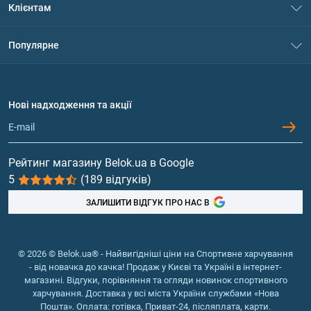
Клієнтам
Контакти
Система знижок
Популярне
Політика конфіденційності
Доставка і оплата
Амінокислоти
Договір приєднання
Питання та відповіді
Протеїн
Нові надходження та акції
Обмін та повернення
Контакти та адреси магазинів
Гейнери
Вітаміни та мінерали
Рейтинг магазину Belok.ua в Google
5
(189 відгуків)
Риб'ячий жир, жирні кислоти
ЗАЛИШИТИ ВІДГУК ПРО НАС В
© 2026 © Belok.ua® - Найвигідніші ціни на Спортивне харчування
- від новачка до качка! Продаж у Києві та Україні в інтернет-
магазині. Відгуки, порівняння та огляди новинок спортивного
харчування. Доставка у всі міста України службами «Нова
Пошта». Оплата: готівка, Приват-24, післяплата, карти.