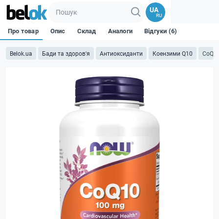
UA
RU
Про товар
Опис
Склад
Аналоги
Відгуки (6)
Belok.ua
Бади та здоров'я
Антиоксиданти
Коензими Q10
CoQ10