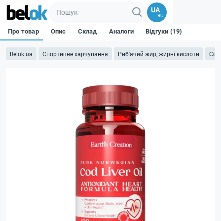
UA
RU
Про товар
Опис
Склад
Аналоги
Відгуки (19)
Belok.ua
Спортивне харчування
Риб'ячий жир, жирні кислоти
Codl