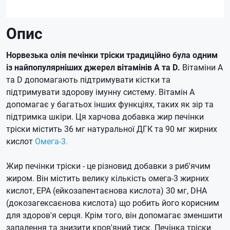
Опис
Норвезька олія печінки тріски традиційно була одним
із найпопулярніших джерел вітамінів A та D.
Вітаміни A
та D допомагають підтримувати кістки та
підтримувати здорову імунну систему.
Вітамін А
допомагає у багатьох інших функціях, таких як зір та
підтримка шкіри.
Ця харчова добавка жир печінки
тріски містить 36 мг натуральної ДГК та 90 мг жирних
кислот
Омега-3.
Жир печінки тріски - це різновид добавки з риб'ячим
жиром.
Він містить велику кількість омега-3 жирних
кислот, EPA (ейкозапентаєнова кислота) 30 мг, DHA
(докозагексаєнова кислота) що робить його корисним
для здоров'я серця.
Крім того, він допомагає зменшити
запалення та знизити кров'яний тиск.
Печінка тріски