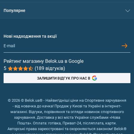
Контакти
Система знижок
Популярне
Політика конфіденційності
Доставка і оплата
Амінокислоти
Договір приєднання
Питання та відповіді
Протеїн
Нові надходження та акції
Обмін та повернення
Контакти та адреси магазинів
Гейнери
Вітаміни та мінерали
Рейтинг магазину Belok.ua в Google
5
(189 відгуків)
Риб'ячий жир, жирні кислоти
ЗАЛИШИТИ ВІДГУК ПРО НАС В
© 2026 © Belok.ua® - Найвигідніші ціни на Спортивне харчування
- від новачка до качка! Продаж у Києві та Україні в інтернет-
магазині. Відгуки, порівняння та огляди новинок спортивного
харчування. Доставка у всі міста України службами «Нова
Пошта». Оплата: готівка, Приват-24, післяплата, карти.
Авторські права зареєстровані та охороняються законом! Belok®