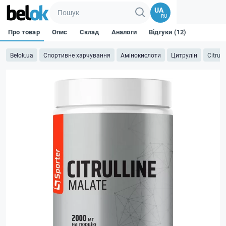
UA
RU
Про товар
Опис
Склад
Аналоги
Відгуки (12)
Belok.ua
Спортивне харчування
Амінокислоти
Цитрулін
Citrull