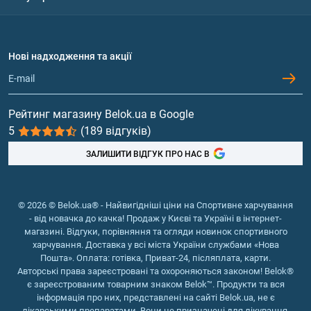
Політика конфіденційності
Доставка і оплата
Амінокислоти
Договір приєднання
Питання та відповіді
Протеїн
Нові надходження та акції
Обмін та повернення
Контакти та адреси магазинів
Гейнери
Вітаміни та мінерали
Рейтинг магазину Belok.ua в Google
5
(189 відгуків)
Риб'ячий жир, жирні кислоти
ЗАЛИШИТИ ВІДГУК ПРО НАС В
© 2026 © Belok.ua® - Найвигідніші ціни на Спортивне харчування
- від новачка до качка! Продаж у Києві та Україні в інтернет-
магазині. Відгуки, порівняння та огляди новинок спортивного
харчування. Доставка у всі міста України службами «Нова
Пошта». Оплата: готівка, Приват-24, післяплата, карти.
Авторські права зареєстровані та охороняються законом! Belok®
є зареєстрованим товарним знаком Belok™. Продукти та вся
інформація про них, представлені на сайті Belok.ua, не є
лікарськими препаратами. Вони не призначені для лікування,