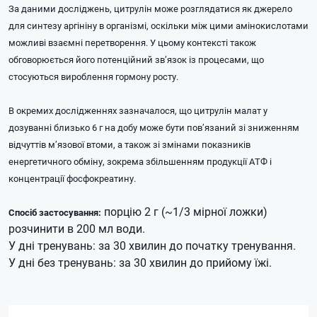
За даними досліджень, цитрулін може розглядатися як джерело
для синтезу аргініну в організмі, оскільки між цими амінокислотами
можливі взаємні перетворення. У цьому контексті також
обговорюється його потенційний зв’язок із процесами, що
стосуються вироблення гормону росту.
В окремих дослідженнях зазначалося, що цитрулін малат у
дозуванні близько 6 г на добу може бути пов’язаний зі зниженням
відчуттів м’язової втоми, а також зі змінами показників
енергетичного обміну, зокрема збільшенням продукції АТФ і
концентрації фосфокреатину.
порцію 2 г (~1/3 мірної ложки)
Спосіб застосування:
розчинити в 200 мл води.
У дні тренувань: за 30 хвилин до початку тренування.
У дні без тренувань: за 30 хвилин до прийому їжі.