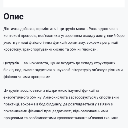
Опис
Дієтична добавка, що містить L-цитрулін малат. Розглядається в
контексті процесів, пов’язаних з утворенням оксиду азоту, який бере
участь у низці фізіологічних функцій організму, зокрема регуляції
кровотоку, транспортуванні кисню та обміні глюкози.
Цитрулін
— амінокислота, що не входить до складу структурних
білків, водночас згадується в науковій літературі у зв’язку з різними
фізіологічними процесами.
Цитрулін асоціюється з підтримкою імунної функції та
енергетичного обміну. Амінокислота застосовується у спортивній
практиці, зокрема в бодібілдингу, де розглядається у зв’язку з
показниками фізичної працездатності, відновлювальними
процесами та особливостями кровопостачання м’язової тканини.