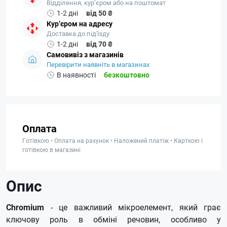
Відділення, кур’єром або на поштомат
1-2 дні
від 50 ₴
Кур’єром на адресу
Доставка до під'їзду
1-2 дні
від 70 ₴
Самовивіз з магазинів
Перевірити наявніть в магазинах
В наявності
безкоштовно
Оплата
Готівкою • Оплата на рахунок • Наложений платіж • Карткою і
готівкою в магазині
Опис
Chromium
- це важливий мікроелемент, який грає
ключову роль в обміні речовин, особливо у