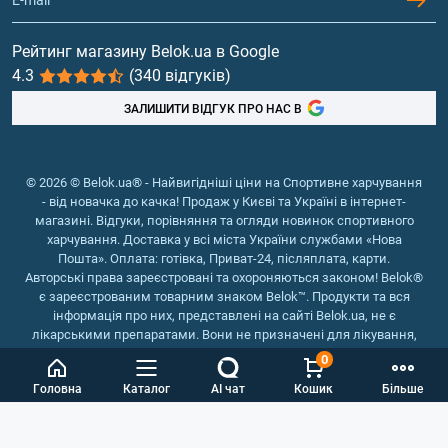
Гейнери
Вітаміни та мінерали
Рейтинг магазину Belok.ua в Google
4.3
(340 відгуків)
Риб'ячий жир, жирні кислоти
ЗАЛИШИТИ ВІДГУК ПРО НАС В
© 2026 © Belok.ua® - Найвигідніші ціни на Спортивне харчування
- від новачка до качка! Продаж у Києві та Україні в інтернет-
магазині. Відгуки, порівняння та огляди новинок спортивного
харчування. Доставка у всі міста України службами «Нова
Пошта». Оплата: готівка, Приват-24, післяплата, карти.
Авторські права зареєстровані та охороняються законом! Belok®
є зареєстрованим товарним знаком Belok™. Продукти та вся
інформація про них, представлені на сайті Belok.ua, не є
лікарськими препаратами. Вони не призначені для лікування,
зняття симптомів та запобігання хворобам.
0
Інтернет магазин Belok.ua
››
Інтернет магазин спортивного
Головна
Каталог
AI чат
Кошик
Більше
харчування