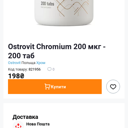
Ostrovit Chromium 200 мкг -
200 таб
Ostrovit
Польща
Хром
Код товару:
821956
0
198₴
Купити
Доставка
Нова Пошта