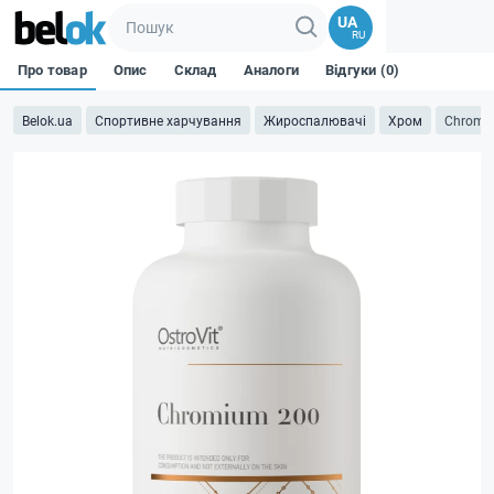
UA
RU
Про товар
Опис
Склад
Аналоги
Відгуки (0)
Belok.ua
Спортивне харчування
Жироспалювачі
Хром
Chromiu