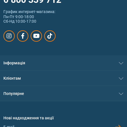
График интернет‑магазина:
Пн-Пт 9:00-18:00
Сб-Нд 10:00-17:00
Інформація
Про нас
Клієнтам
Контакти
Система знижок
Популярне
Політика конфіденційності
Доставка і оплата
Амінокислоти
Договір приєднання
Питання та відповіді
Протеїн
Нові надходження та акції
Обмін та повернення
Контакти та адреси магазинів