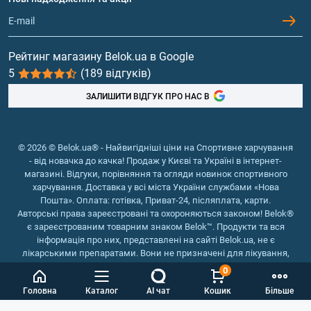
Обмін та повернення
Контакти та адреси магазинів
Гейнери
Вітаміни та мінерали
Рейтинг магазину Belok.ua в Google
5
(189 відгуків)
Риб'ячий жир, жирні кислоти
ЗАЛИШИТИ ВІДГУК ПРО НАС В
© 2026 © Belok.ua® - Найвигідніші ціни на Спортивне харчування
- від новачка до качка! Продаж у Києві та Україні в інтернет-
магазині. Відгуки, порівняння та огляди новинок спортивного
харчування. Доставка у всі міста України службами «Нова
Пошта». Оплата: готівка, Приват-24, післяплата, карти.
Авторські права зареєстровані та охороняються законом! Belok®
є зареєстрованим товарним знаком Belok™. Продукти та вся
інформація про них, представлені на сайті Belok.ua, не є
лікарськими препаратами. Вони не призначені для лікування,
зняття симптомів та запобігання хворобам.
0
Інтернет магазин Belok.ua
››
Інтернет магазин спортивного
Головна
Каталог
AI чат
Кошик
Більше
харчування