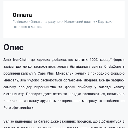
Оплата
Готівкою • Оплата на рахунок • Наложений платіж • Карткою і
готівкою в магазині
Опис
Amix IronChel
- це харчова добавка, що містить 100% кращої форми
заліза, що легко засвоюється, хелату бісгліцинату заліза ChelaZonе в
рослинній капсулі V Caps Plus. Мінеральні хелати є природною формою
мінералу, яка чудово засвоюється організмом людини. Все це завдяки
самому процесу виробництва та формі прийому у вигляді хелату
бісгліцинату. Препарат дуже легко та швидко засвоюються, позитивно
впливає на загальну зручність використання мінералу та особливо на
його ефективність.
Залізо відповідає за багато дуже важливих процесів, що відбуваються в