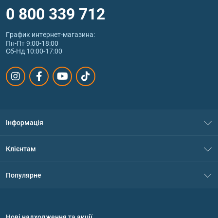
0 800 339 712
График интернет‑магазина:
Пн-Пт 9:00-18:00
Сб-Нд 10:00-17:00
Інформація
Про нас
Клієнтам
Контакти
Система знижок
Популярне
Політика конфіденційності
Доставка і оплата
Амінокислоти
Договір приєднання
Питання та відповіді
Протеїн
Нові надходження та акції