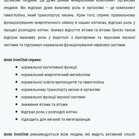
організмі людини. Це дуже цінний мінеральний компонент організму
людини. Він відіграє дуже важливу роль в організмі – це компонент
гемоглобіну, який транспортує кисень. Крім того, сприяє правильному
функціонуванню енергетичного обміну в наших клітинах, відіграє роль у
процесі розподілу клітин. Знижує відчуття втоми та втоми Залізо також
відіграє важливу роль у боротьбі з бактеріями та вірусами імунної
системи та підтримує нормальне функціонування нервової системи.
Amix IronChel сприяє:
нормальної когнітивної функції
нормальний енергетичний метаболізм
нормальної освіти еритроцитів та гемоглобіну
нормальному транспорту кисню в організмі
нормальної функції імунної системи
зниження втоми та втоми
відіграє роль у розподілі клітин
підходить для веганів та вегетаріанців
Amix IronChel
рекомендується всім людям, які ведуть активний спосіб