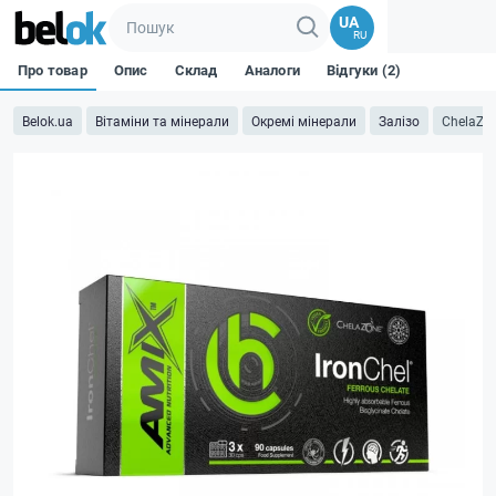
UA
RU
Про товар
Опис
Склад
Аналоги
Відгуки (2)
Belok.ua
Вітаміни та мінерали
Окремі мінерали
Залізо
ChelaZon