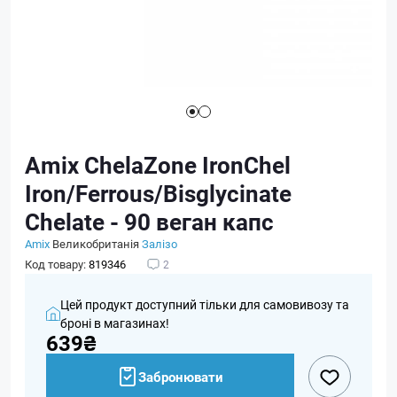
Amix ChelaZone IronChel
Iron/Ferrous/Bisglycinate
Chelate - 90 веган капс
Amix
Великобританія
Залізо
Код товару:
819346
2
Цей продукт доступний тільки для самовивозу та
броні в магазинах!
639₴
Забронювати